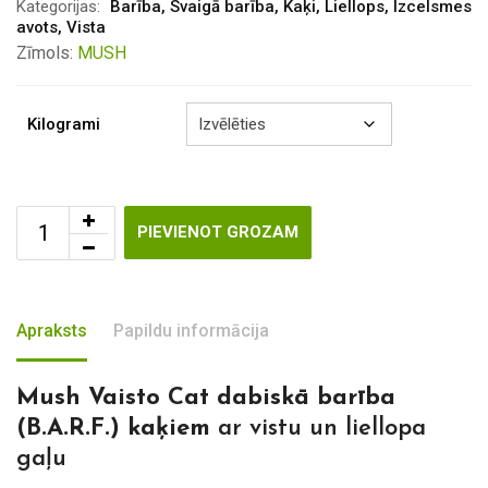
through
Kategorijas:
Barība
,
Svaigā barība
,
Kaķi
,
Liellops
,
Izcelsmes
avots
,
Vista
€25.60
Zīmols:
MUSH
Kilogrami
PIEVIENOT GROZAM
Apraksts
Papildu informācija
Mush Vaisto Cat dabiskā barība
(B.A.R.F.) kaķiem
ar vistu un liellopa
gaļu