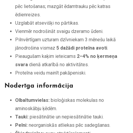
pēc lietošanas; mazgāt ēdamtrauku pēc katras
ēdienreizes.
Uzglabāt atsevišķi no pārtikas.
Vienmēr nodrošināt svaigu dzeramo ūdeni.
Pilnvērtīgam uzturam dzīvniekam 3 mēnešu laikā
jānodrošina vismaz
5 dažādi proteīna avoti
.
Pieaugušam kaķim ieteicams
2–4% no ķermeņa
svara
dienā atkarībā no aktivitātes.
Proteīna veidu mainīt pakāpeniski.
Noderīga informācija
Olbaltumvielas:
bioloģiskas molekulas no
aminoskābju ķēdēm.
Tauki:
piesātinātie un nepiesātinātie tauki.
Pelni:
neorganiskās atliekas pēc sadegšanas.