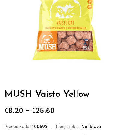
MUSH Vaisto Yellow
€
8.20
–
€
25.60
Price
range:
€8.20
Preces kods:
100693
Pieejamība:
Noliktavā