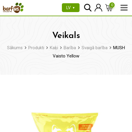
Pāriet
0
LV
▼
uz
saturu
Veikals
Sākums
Produkti
Kaķi
Barība
Svaigā barība
MUSH
Vaisto Yellow