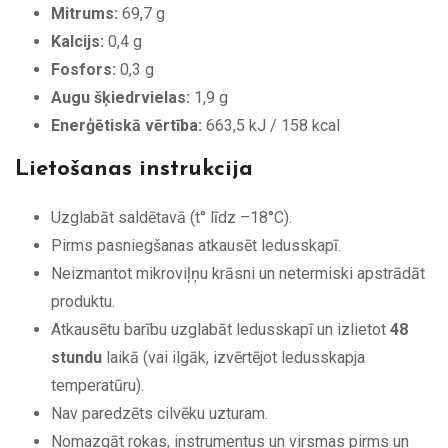
Mitrums:
69,7 g
Kalcijs:
0,4 g
Fosfors:
0,3 g
Augu šķiedrvielas:
1,9 g
Enerģētiskā vērtība:
663,5 kJ / 158 kcal
Lietošanas instrukcija
Uzglabāt saldētavā (t° līdz –18°C).
Pirms pasniegšanas atkausēt ledusskapī.
Neizmantot mikroviļņu krāsni un netermiski apstrādāt
produktu.
Atkausētu barību uzglabāt ledusskapī un izlietot
48
stundu
laikā (vai ilgāk, izvērtējot ledusskapja
temperatūru).
Nav paredzēts cilvēku uzturam.
Nomazgāt rokas, instrumentus un virsmas pirms un