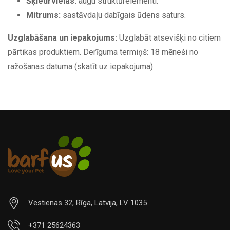
Šķiedrvielas:
augu struktūrelementi.
Mitrums:
sastāvdaļu dabīgais ūdens saturs.
Uzglabāšana un iepakojums:
Uzglabāt atsevišķi no citiem
pārtikas produktiem. Derīguma termiņš: 18 mēneši no
ražošanas datuma (skatīt uz iepakojuma).
Vestienas 32, Rīga, Latvija, LV 1035
+371 25624363