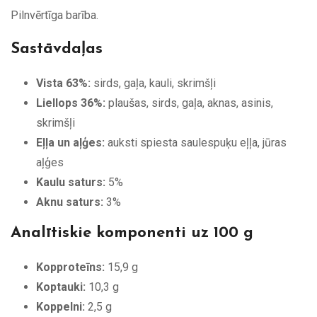
Pilnvērtīga barība.
Sastāvdaļas
Vista 63%:
sirds, gaļa, kauli, skrimšļi
Liellops 36%:
plaušas, sirds, gaļa, aknas, asinis,
skrimšļi
Eļļa un aļģes:
auksti spiesta saulespuķu eļļa, jūras
aļģes
Kaulu saturs:
5%
Aknu saturs:
3%
Analītiskie komponenti uz 100 g
Kopproteīns:
15,9 g
Koptauki:
10,3 g
Koppelni:
2,5 g