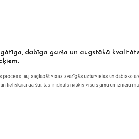
gātīga, dabīga garša un augstākā kvalitāt
aķiem.
s process ļauj saglabāt visas svarīgās uzturvielas un dabisko ar
i un lieliskajai garšai, tas ir ideāls našķis visu šķirņu un izmēru