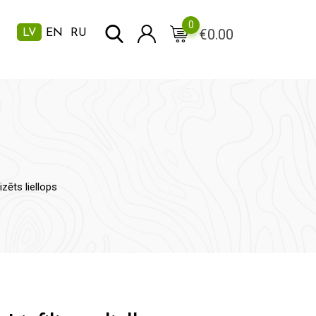
0
€
0.00
LV
EN
RU
zēts liellops