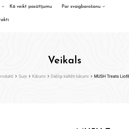
Kā veikt pasūtījumu
Par svaigbarošanu
akti
Veikals
rodukti
Suņi
Kārumi
Dabīgi kaltēti kārumi
MUSH Treats Liofili