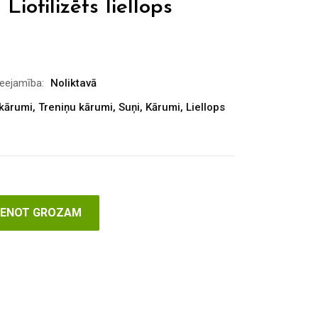
iofilizēts liellops
ieejamība:
Noliktavā
 kārumi
,
Treniņu kārumi
,
Suņi
,
Kārumi
,
Liellops
VIENOT GROZAM