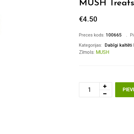
MUSH Treats L
€
4.50
Preces kods:
100665
P
Kategorijas:
Dabīgi kaltēti
Zīmols:
MUSH
PIE