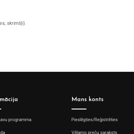
es, skrimšļi).
rmācija
Mans konts
tavu programma
Pieslēgties/Reģistrēties
da
Vēlamo preču saraksts