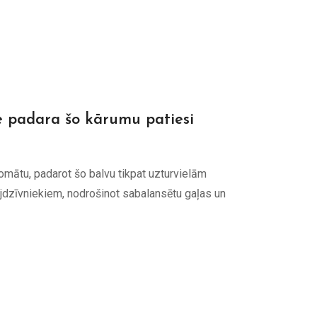
e padara šo kārumu patiesi
omātu, padarot šo balvu tikpat uzturvielām
 mājdzīvniekiem, nodrošinot sabalansētu gaļas un