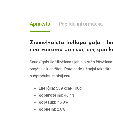
Apraksts
Papildu informācija
Ziemeļvalstu liellopu gaļa
– ba
neatvairāmu gan suņiem, gan k
Saudzīgais liofilizēšanas jeb aukstās žāvēšana
bagātu, cik garšīgu. Pateicoties ērtajai tekstūra
subproduktu maisījumu.
Enerģija:
589 kcal/100g
Kopproteīns:
46,4%
Koptauki:
45,0%
Koppelni:
2,8%