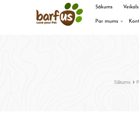
Pāriet
Sākums
Veikals
uz
saturu
Par mums
Kont
Sākums
P