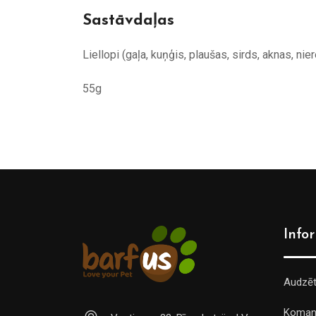
Sastāvdaļas
Liellopi (gaļa, kuņģis, plaušas, sirds, aknas, nier
55g
Info
Audzē
Koman