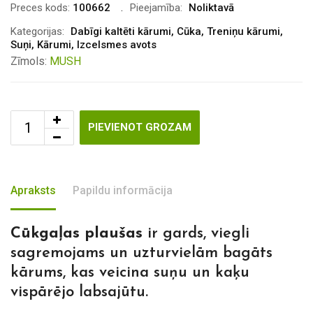
Preces kods:
100662
Pieejamība:
Noliktavā
Kategorijas:
Dabīgi kaltēti kārumi
,
Cūka
,
Treniņu kārumi
,
Suņi
,
Kārumi
,
Izcelsmes avots
Zīmols:
MUSH
PIEVIENOT GROZAM
Apraksts
Papildu informācija
Cūkgaļas plaušas
ir gards, viegli
sagremojams un uzturvielām bagāts
kārums, kas veicina suņu un kaķu
vispārējo labsajūtu.