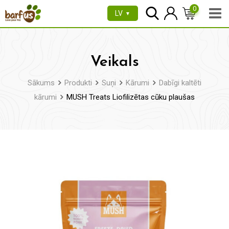
Pāriet
0
LV
▼
uz
saturu
Veikals
Sākums
Produkti
Suņi
Kārumi
Dabīgi kaltēti
kārumi
MUSH Treats Liofilizētas cūku plaušas