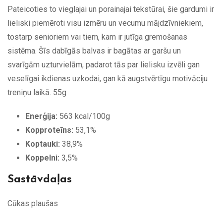
Pateicoties to vieglajai un porainajai tekstūrai, šie gardumi ir
lieliski piemēroti visu izmēru un vecumu mājdzīvniekiem,
tostarp senioriem vai tiem, kam ir jutīga gremošanas
sistēma. Šīs dabīgās balvas ir bagātas ar garšu un
svarīgām uzturvielām, padarot tās par lielisku izvēli gan
veselīgai ikdienas uzkodai, gan kā augstvērtīgu motivāciju
treniņu laikā. 55g
Enerģija:
563 kcal/100g
Kopproteīns:
53,1%
Koptauki:
38,9%
Koppelni:
3,5%
Sastāvdaļas
Cūkas plaušas