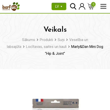
Pāriet
0
LV
▼
uz
saturu
Veikals
Sākums
Produkti
Suņi
Veselība un
labsajūta
Locītavas, saites un kauli
Marly&Dan Mini Dog
“Hip & Joint”