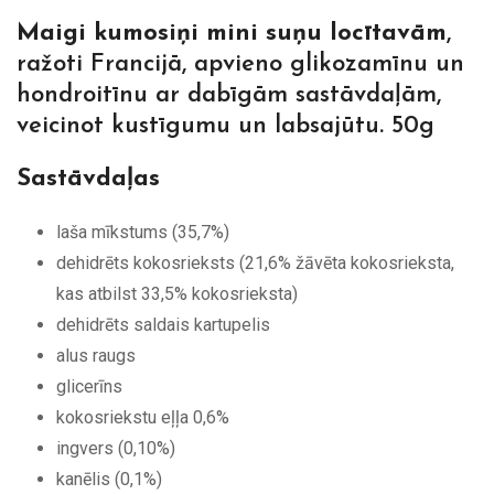
Maigi kumosiņi mini suņu locītavām
,
ražoti Francijā, apvieno glikozamīnu un
hondroitīnu ar dabīgām sastāvdaļām,
veicinot kustīgumu un labsajūtu. 50g
Sastāvdaļas
laša mīkstums (35,7%)
dehidrēts kokosrieksts (21,6% žāvēta kokosrieksta,
kas atbilst 33,5% kokosrieksta)
dehidrēts saldais kartupelis
alus raugs
glicerīns
kokosriekstu eļļa 0,6%
ingvers (0,10%)
kanēlis (0,1%)