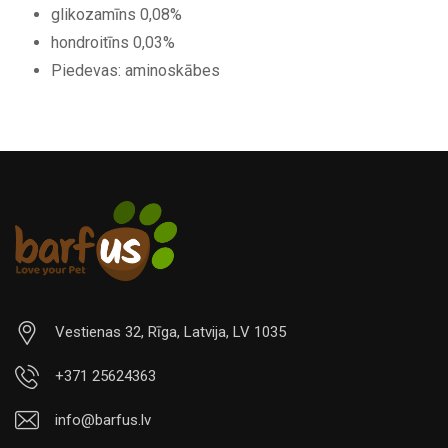
glikozamīns 0,08%
hondroitīns 0,03%
Piedevas: aminoskābes
Vestienas 32, Rīga, Latvija, LV 1035
+371 25624363
info@barfus.lv