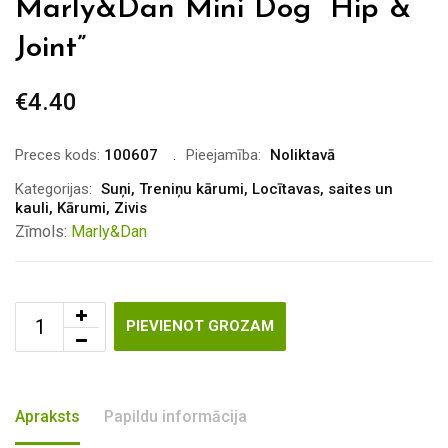
Marly&Dan Mini Dog “Hip &
Joint”
€
4.40
Preces kods:
100607
Pieejamība:
Noliktavā
Kategorijas:
Suņi
,
Treniņu kārumi
,
Locītavas, saites un
kauli
,
Kārumi
,
Zivis
Zīmols:
Marly&Dan
PIEVIENOT GROZAM
Apraksts
Papildu informācija