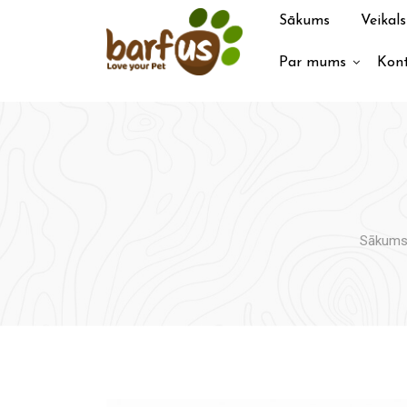
Pāriet
Sākums
Veikals
uz
saturu
Par mums
Kont
Sākum