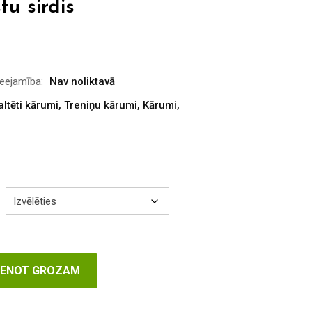
tu sirdis
rice
ange:
7.60
ieejamība:
Nav noliktavā
hrough
altēti kārumi
,
Treniņu kārumi
,
Kārumi
,
10.80
VIENOT GROZAM