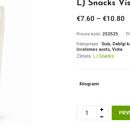
LJ Snacks Vis
€
7.60
–
€
10.80
P
r
€
Preces kods:
252525
P
t
Kategorijas:
Suņi
,
Dabīgi k
Izcelsmes avots
,
Vista
€
Zīmols:
LJ Snacks
Kilogrami
PIE