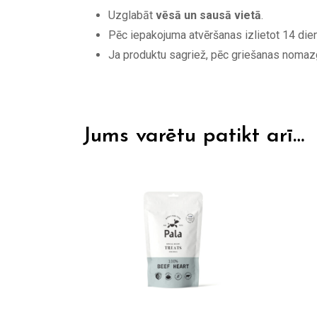
Uzglabāt
vēsā un sausā vietā
.
Pēc iepakojuma atvēršanas izlietot 14 dien
Ja produktu sagriež, pēc griešanas nomazgā
Jums varētu patikt arī…