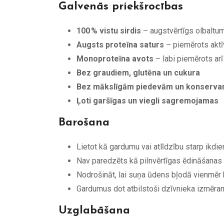
Galvenās priekšrocības
100 % vistu sirdis
– augstvērtīgs olbaltum
Augsts proteīna saturs
– piemērots akt
Monoproteīna avots
– labi piemērots ar
Bez graudiem, glutēna un cukura
Bez mākslīgām piedevām un konserva
Ļoti garšīgas un viegli sagremojamas
Barošana
Lietot kā gardumu vai atlīdzību starp ikdie
Nav paredzēts kā pilnvērtīgas ēdināšanas a
Nodrošināt, lai suņa ūdens bļodā vienmēr
Gardumus dot atbilstoši dzīvnieka izmēram
Uzglabāšana