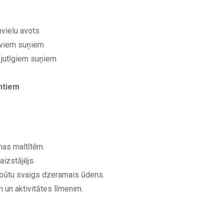
vielu avots
īviem suņiem
ī jutīgiem suņiem
ntiem
nas maltītēm.
izstājējs.
 būtu svaigs dzeramais ūdens.
 un aktivitātes līmenim.