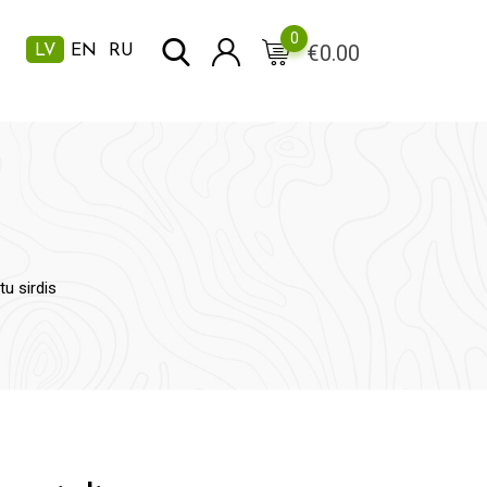
0
€
0.00
LV
EN
RU
u sirdis