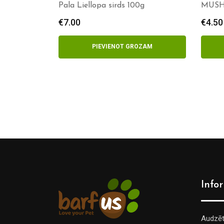
Pala Liellopa sirds 100g
MUSH T
sirds
€
7.00
€
4.50
PIEVIENOT GROZAM
Info
Audzē