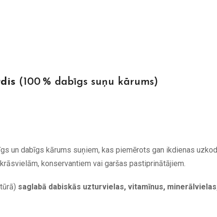
rdis
(100 % dabīgs suņu kārums)
tīgs un dabīgs kārums suņiem, kas piemērots gan ikdienas uzko
rāsvielām, konservantiem vai garšas pastiprinātājiem.
atūrā)
saglabā dabiskās uzturvielas, vitamīnus, minerālvielas