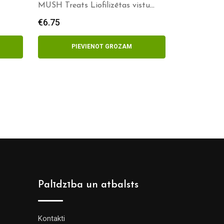
MUSH Treats Liofilizētas vistu
sirdis
€
6.75
PIEVIENOT GROZAM
Palīdzība un atbalsts
Kontakti