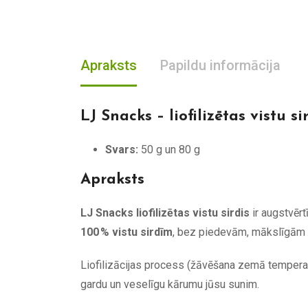
Apraksts
Papildu informācija
LJ Snacks – liofilizētas vistu si
Svars:
50 g un 80 g
Apraksts
LJ Snacks liofilizētas vistu sirdis
ir augstvēr
100 % vistu sirdīm
, bez piedevām, mākslīgām k
Liofilizācijas process (žāvēšana zemā temper
gardu un veselīgu kārumu jūsu sunim.