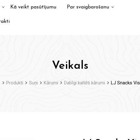
Kā veikt pasūtījumu
Par svaigbarošanu
akti
Veikals
s
Produkti
Suņi
Kārumi
Dabīgi kaltēti kārumi
LJ Snacks Vist