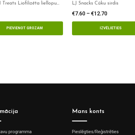
reats Liofilizēta liellopu
LJ Snacks Cūku sirdis
€
7.60
–
€
12.70
Price
range:
€7.60
PIEVIENOT GROZAM
IZVĒLIETIES
through
€12.70
rmācija
Mans konts
tavu programma
Pieslēgties/Reģistrēties