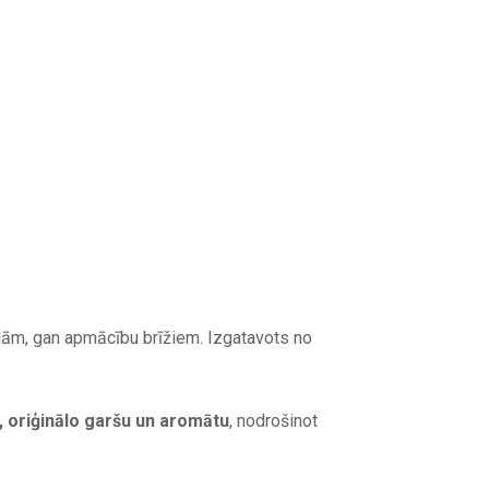
dām, gan apmācību brīžiem. Izgatavots no
, oriģinālo garšu un aromātu
, nodrošinot