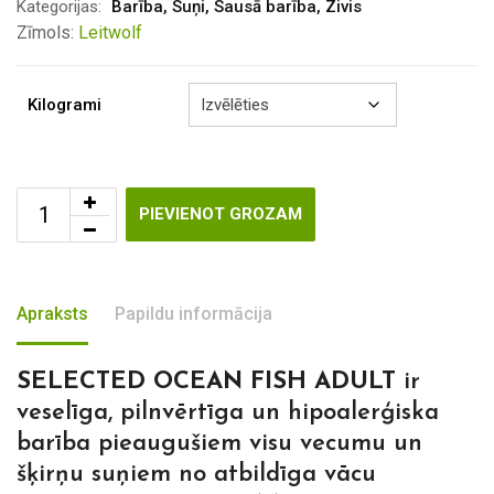
through
Kategorijas:
Barība
,
Suņi
,
Sausā barība
,
Zivis
€27.50
Zīmols:
Leitwolf
Kilogrami
PIEVIENOT GROZAM
Apraksts
Papildu informācija
SELECTED OCEAN FISH ADULT
ir
veselīga, pilnvērtīga un hipoalerģiska
barība pieaugušiem visu vecumu un
šķirņu suņiem no atbildīga vācu