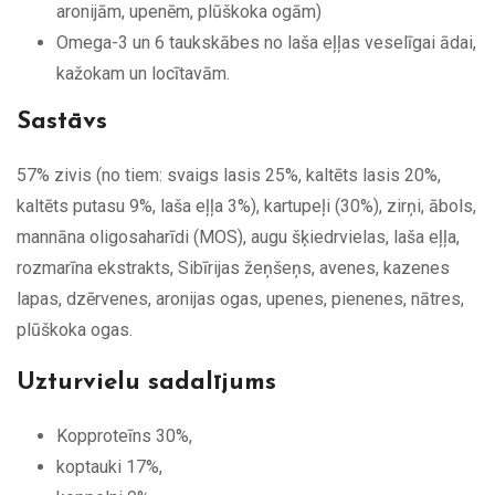
aronijām, upenēm, plūškoka ogām)
Omega-3 un 6 taukskābes no laša eļļas veselīgai ādai,
kažokam un locītavām.
Sastāvs
57% zivis (no tiem: svaigs lasis 25%, kaltēts lasis 20%,
kaltēts putasu 9%, laša eļļa 3%), kartupeļi (30%), zirņi, ābols,
mannāna oligosaharīdi (MOS), augu šķiedrvielas, laša eļļa,
rozmarīna ekstrakts, Sibīrijas žeņšeņs, avenes, kazenes
lapas, dzērvenes, aronijas ogas, upenes, pienenes, nātres,
plūškoka ogas.
Uzturvielu sadalījums
Kopproteīns 30%,
koptauki 17%,