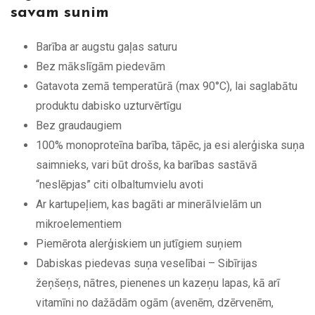
savam sunim
Barība ar augstu gaļas saturu
Bez mākslīgām piedevām
Gatavota zemā temperatūrā (max 90°C), lai saglabātu
produktu dabisko uzturvērtīgu
Bez graudaugiem
100% monoproteīna barība, tāpēc, ja esi alerģiska suņa
saimnieks, vari būt drošs, ka barības sastāvā
“neslēpjas” citi olbaltumvielu avoti
Ar kartupeļiem, kas bagāti ar minerālvielām un
mikroelementiem
Piemērota alerģiskiem un jutīgiem suņiem
Dabiskas piedevas suņa veselībai – Sibīrijas
žeņšeņs, nātres, pienenes un kazeņu lapas, kā arī
vitamīni no dažādām ogām (avenēm, dzērvenēm,