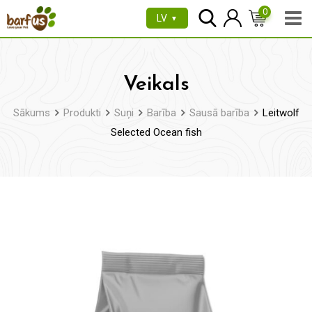
Pāriet
0
LV
▼
uz
saturu
Veikals
Sākums
Produkti
Suņi
Barība
Sausā barība
Leitwolf
Selected Ocean fish