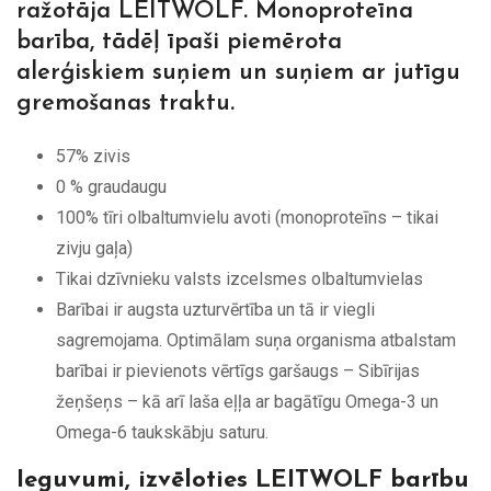
ražotāja LEITWOLF. Monoproteīna
barība, tādēļ īpaši piemērota
alerģiskiem suņiem un suņiem ar jutīgu
gremošanas traktu.
57% zivis
0 % graudaugu
100% tīri olbaltumvielu avoti (monoproteīns – tikai
zivju gaļa)
Tikai dzīvnieku valsts izcelsmes olbaltumvielas
Barībai ir augsta uzturvērtība un tā ir viegli
sagremojama. Optimālam suņa organisma atbalstam
barībai ir pievienots vērtīgs garšaugs – Sibīrijas
žeņšeņs – kā arī laša eļļa ar bagātīgu Omega-3 un
Omega-6 taukskābju saturu.
Ieguvumi, izvēloties LEITWOLF barību