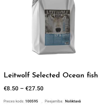
Leitwolf Selected Ocean fish
€
8.50
–
€
27.50
Price
range:
€8.50
Preces kods:
100595
Pieejamība:
Noliktavā