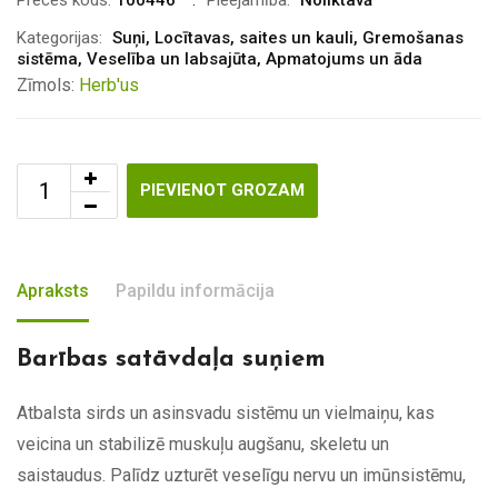
Kategorijas:
Suņi
,
Locītavas, saites un kauli
,
Gremošanas
sistēma
,
Veselība un labsajūta
,
Apmatojums un āda
Zīmols:
Herb'us
PIEVIENOT GROZAM
Apraksts
Papildu informācija
Barības satāvdaļa suņiem
Atbalsta sirds un asinsvadu sistēmu un vielmaiņu, kas
veicina un stabilizē muskuļu augšanu, skeletu un
saistaudus. Palīdz uzturēt veselīgu nervu un imūnsistēmu,