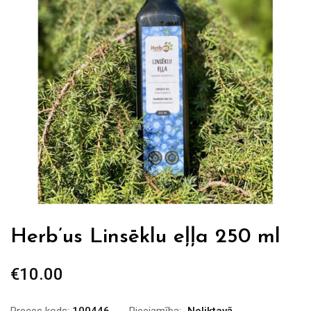
Herb’us Linsēklu eļļa 250 ml
€
10.00
Preces kods:
100446
Pieejamība:
Noliktavā