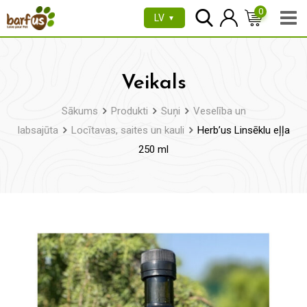
Pāriet
0
LV
▼
uz
saturu
Veikals
Sākums
Produkti
Suņi
Veselība un
labsajūta
Locītavas, saites un kauli
Herb’us Linsēklu eļļa
250 ml