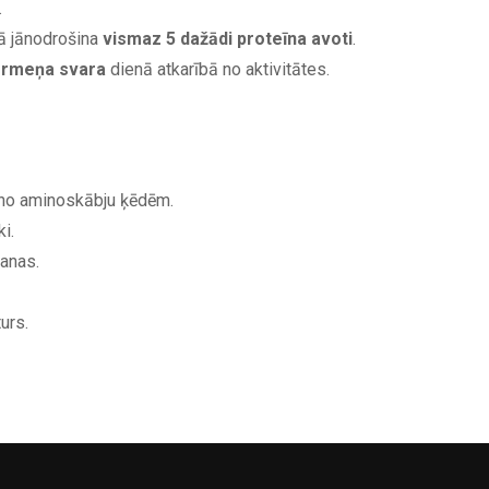
.
ā jānodrošina
vismaz 5 dažādi proteīna avoti
.
ermeņa svara
dienā atkarībā no aktivitātes.
no aminoskābju ķēdēm.
i.
anas.
urs.