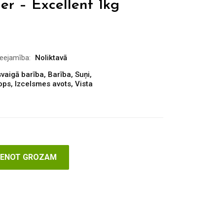
r – Excellent 1kg
ieejamība:
Noliktavā
vaigā barība
,
Barība
,
Suņi
,
lops
,
Izcelsmes avots
,
Vista
VIENOT GROZAM