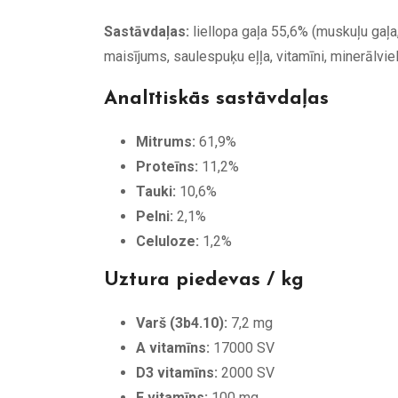
Sastāvdaļas:
liellopa gaļa 55,6% (muskuļu gaļa,
maisījums, saulespuķu eļļa, vitamīni, minerālvie
Analītiskās sastāvdaļas
Mitrums:
61,9%
Proteīns:
11,2%
Tauki:
10,6%
Pelni:
2,1%
Celuloze:
1,2%
Uztura piedevas / kg
Varš (3b4.10):
7,2 mg
A vitamīns:
17000 SV
D3 vitamīns:
2000 SV
E vitamīns:
100 mg