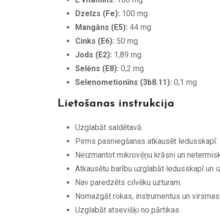
Dzelzs (Fe):
100 mg
Mangāns (E5):
44 mg
Cinks (E6):
50 mg
Jods (E2):
1,89 mg
Selēns (E8):
0,2 mg
Selenometionīns (3b8.11):
0,1 mg
Lietošanas instrukcija
Uzglabāt saldētavā.
Pirms pasniegšanas atkausēt ledusskapī.
Neizmantot mikroviļņu krāsni un netermisk
Atkausētu barību uzglabāt ledusskapī un i
Nav paredzēts cilvēku uzturam.
Nomazgāt rokas, instrumentus un virsmas 
Uzglabāt atsevišķi no pārtikas.