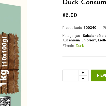
Duck Consume
€
6.00
Preces kods:
100340
P
Kategorijas:
Sabalansēta s
Kucēniem/junioriem
,
Liel
Zīmols:
Duck
PIE