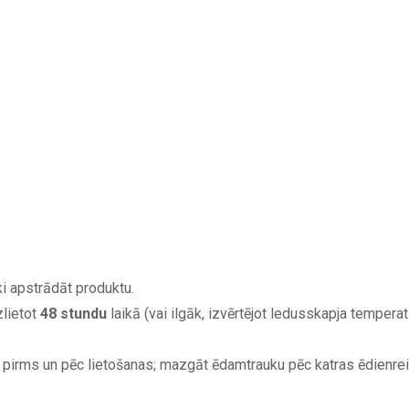
i apstrādāt produktu.
zlietot
48 stundu
laikā (vai ilgāk, izvērtējot ledusskapja temperat
pirms un pēc lietošanas; mazgāt ēdamtrauku pēc katras ēdienre