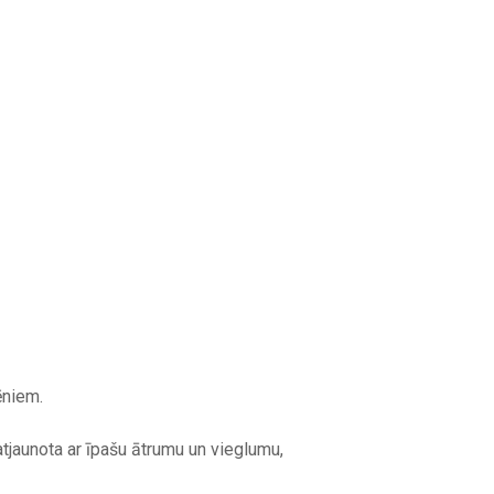
ēniem.
atjaunota ar īpašu ātrumu un vieglumu,