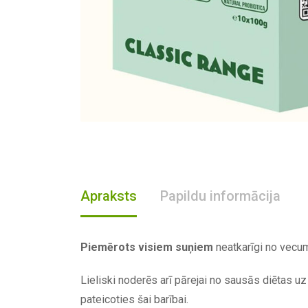
Apraksts
Papildu informācija
Piemērots visiem suņiem
neatkarīgi no vecum
Lieliski noderēs arī pārejai no sausās diētas uz
pateicoties šai barībai.