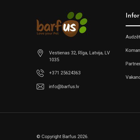
Info
Audzē
Koman
Vestienas 32, Rīga, Latvija, LV
1035
Partner
+371 25624363
Vakan
info@barfus.lv
© Copyright Barfus 2026.