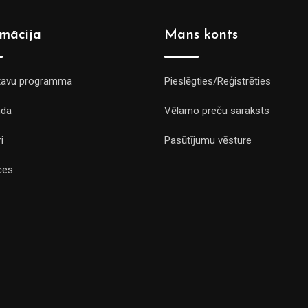
rmācija
Mans konts
tavu programma
Pieslēgties/Reģistrēties
da
Vēlamo preču saraksts
i
Pasūtījumu vēsture
ces