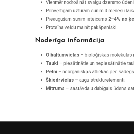
Vienmēr nodrošināt svaigu dzeramo ūdeni
Pilnvērtīgam uzturam sunim 3 mēnešu laik
Pieaugušam sunim ieteicams
2–4% no ķ
Proteīna veidu mainīt pakāpeniski.
Noderīga informācija
Olbaltumvielas
– bioloģiskas molekulas 
Tauki
– piesātinātie un nepiesātinātie tauk
Pelni
– neorganiskās atliekas pēc sadegš
Šķiedrvielas
– augu strukturelementi.
Mitrums
– sastāvdaļu dabīgais ūdens sat