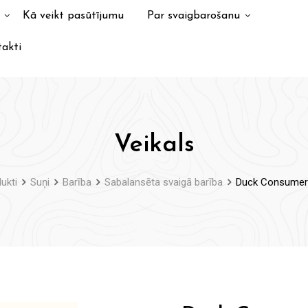
Kā veikt pasūtījumu
Par svaigbarošanu
akti
Veikals
ukti
Suņi
Barība
Sabalansēta svaigā barība
Duck Consumer 