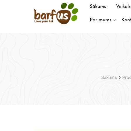
Pāriet
Sākums
Veikals
uz
saturu
Par mums
Kont
Sākums
Prod