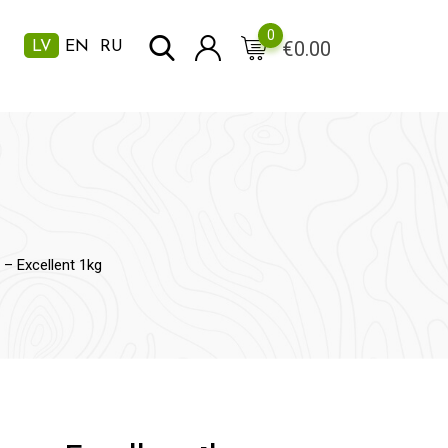
0
€
0.00
LV
EN
RU
– Excellent 1kg