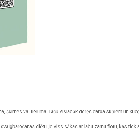
a, šķirnes vai lieluma. Taču vislabāk derēs darba suņiem un kuc
 svaigbarošanas diētu, jo viss sākas ar labu zarnu floru, kas tiek 