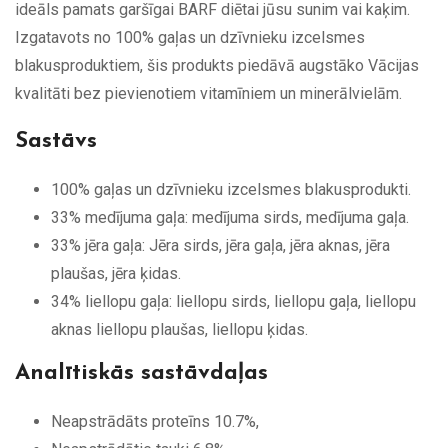
ideāls pamats garšīgai BARF diētai jūsu sunim vai kaķim.
Izgatavots no 100% gaļas un dzīvnieku izcelsmes
blakusproduktiem, šis produkts piedāvā augstāko Vācijas
kvalitāti bez pievienotiem vitamīniem un minerālvielām.
Sastāvs
100% gaļas un dzīvnieku izcelsmes blakusprodukti.
33% medījuma gaļa: medījuma sirds, medījuma gaļa.
33% jēra gaļa: Jēra sirds, jēra gaļa, jēra aknas, jēra
plaušas, jēra ķidas.
34% liellopu gaļa: liellopu sirds, liellopu gaļa, liellopu
aknas liellopu plaušas, liellopu ķidas.
Analītiskās sastāvdaļas
Neapstrādāts proteīns 10.7%,