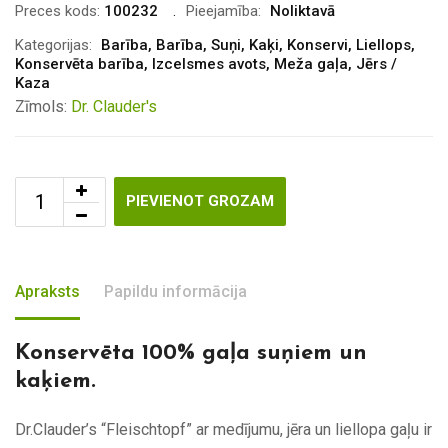
Preces kods:
100232
Pieejamība:
Noliktavā
Kategorijas:
Barība
,
Barība
,
Suņi
,
Kaķi
,
Konservi
,
Liellops
,
Konservēta barība
,
Izcelsmes avots
,
Meža gaļa
,
Jērs /
Kaza
Zīmols:
Dr. Clauder's
PIEVIENOT GROZAM
Apraksts
Papildu informācija
Konservēta 100% gaļa suņiem un
kaķiem.
Dr.Clauder’s “Fleischtopf” ar medījumu, jēra un liellopa gaļu ir