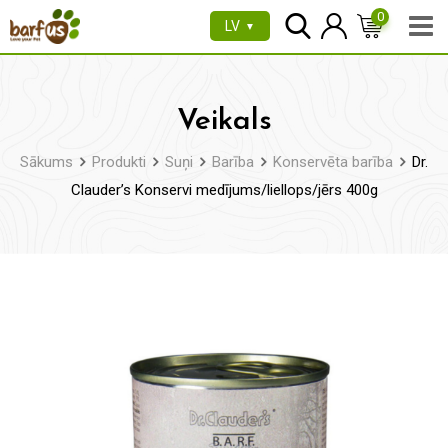
Pāriet
0
LV
▼
uz
saturu
Veikals
Sākums
Produkti
Suņi
Barība
Konservēta barība
Dr.
Clauder’s Konservi medījums/liellops/jērs 400g