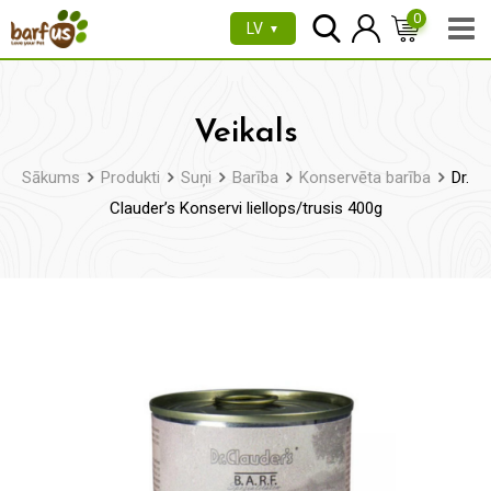
Pāriet
0
LV
▼
uz
saturu
Veikals
Sākums
Produkti
Suņi
Barība
Konservēta barība
Dr.
Clauder’s Konservi liellops/trusis 400g