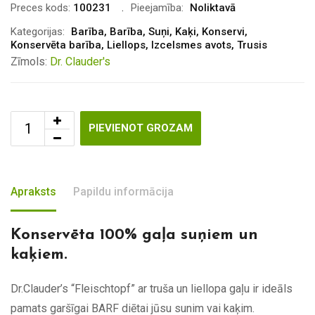
Preces kods:
100231
Pieejamība:
Noliktavā
Kategorijas:
Barība
,
Barība
,
Suņi
,
Kaķi
,
Konservi
,
Konservēta barība
,
Liellops
,
Izcelsmes avots
,
Trusis
Zīmols:
Dr. Clauder's
PIEVIENOT GROZAM
Apraksts
Papildu informācija
Konservēta 100% gaļa suņiem un
kaķiem.
Dr.Clauder’s “Fleischtopf” ar truša un liellopa gaļu ir ideāls
pamats garšīgai BARF diētai jūsu sunim vai kaķim.