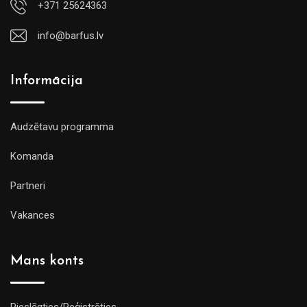
+371 25624363
info@barfus.lv
Informācija
Audzētavu programma
Komanda
Partneri
Vakances
Mans konts
Pieslēgties/Reģistrēties