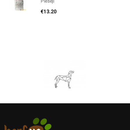
Plēsēji
€
13.20