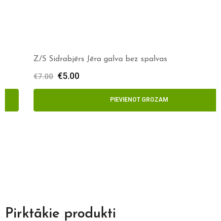
Z/S Sidrabjērs Jēra galva bez spalvas
€
5.00
€
7.00
PIEVIENOT GROZAM
Pirktākie produkti