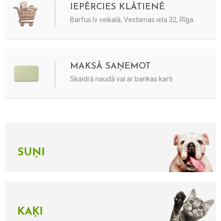
IEPĒRCIES KLĀTIENĒ
Barfus.lv veikalā, Vestienas iela 32, Rīga
MAKSĀ SAŅEMOT
Skaidrā naudā vai ar bankas karti
SUŅI
KAĶI