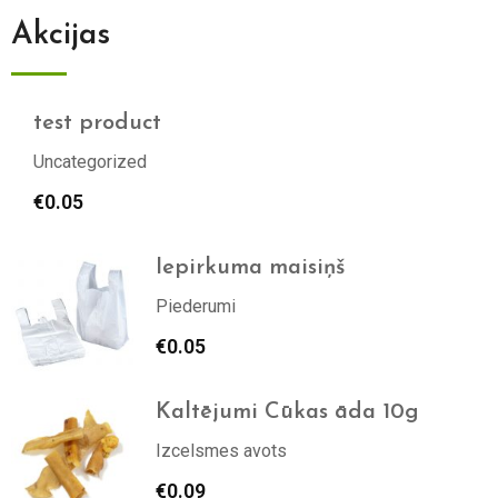
Akcijas
test product
Uncategorized
€
0.05
Iepirkuma maisiņš
Piederumi
€
0.05
Kaltējumi Cūkas āda 10g
Izcelsmes avots
€
0.09