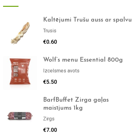
Kaltējumi Trušu auss ar spalvu
Trusis
€
0.60
Wolf’s menu Essential 800g
Izcelsmes avots
€
5.50
BarfBuffet Zirga gaļas
maisījums 1kg
Zirgs
€
7.00