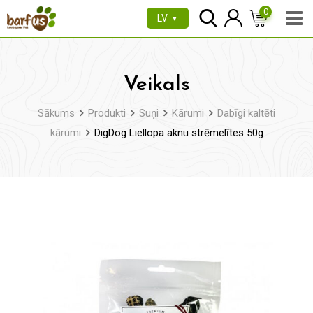
Pāriet
0
LV
▼
uz
saturu
Veikals
Sākums
Produkti
Suņi
Kārumi
Dabīgi kaltēti
kārumi
DigDog Liellopa aknu strēmelītes 50g