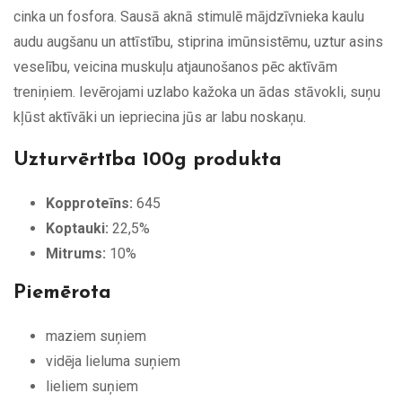
cinka un fosfora. Sausā aknā stimulē mājdzīvnieka kaulu
audu augšanu un attīstību, stiprina imūnsistēmu, uztur asins
veselību, veicina muskuļu atjaunošanos pēc aktīvām
treniņiem. Ievērojami uzlabo kažoka un ādas stāvokli, suņu
kļūst aktīvāki un iepriecina jūs ar labu noskaņu.
Uzturvērtība 100g produkta
Kopproteīns:
645
Koptauki:
22,5%
Mitrums:
10%
Piemērota
maziem suņiem
vidēja lieluma suņiem
lieliem suņiem