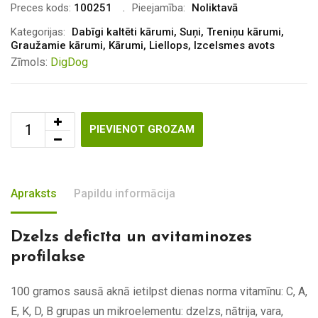
Preces kods:
100251
Pieejamība:
Noliktavā
Kategorijas:
Dabīgi kaltēti kārumi
,
Suņi
,
Treniņu kārumi
,
Graužamie kārumi
,
Kārumi
,
Liellops
,
Izcelsmes avots
Zīmols:
DigDog
PIEVIENOT GROZAM
Apraksts
Papildu informācija
Dzelzs deficīta un avitaminozes
profilakse
100 gramos sausā aknā ietilpst dienas norma vitamīnu: C, A,
E, K, D, B grupas un mikroelementu: dzelzs, nātrija, vara,