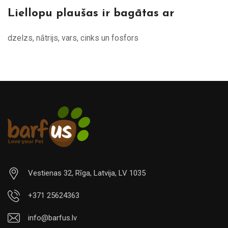
Liellopu plaušas ir bagātas ar
dzelzs, nātrijs, vars, cinks un fosfors
Vestienas 32, Rīga, Latvija, LV 1035
+371 25624363
info@barfus.lv