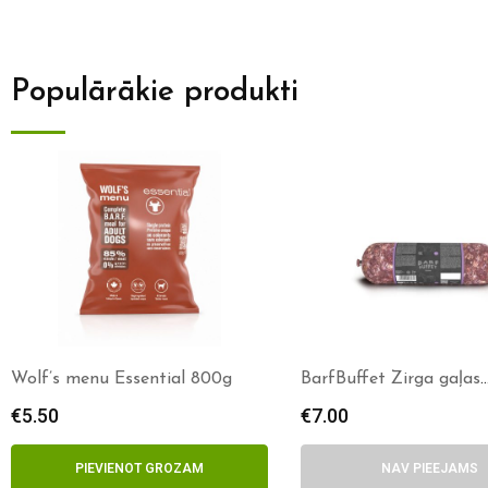
Populārākie produkti
Wolf’s menu Essential 800g
BarfBuffet Zirga gaļas
maisījums 1kg
€
5.50
€
7.00
PIEVIENOT GROZAM
NAV PIEEJAMS