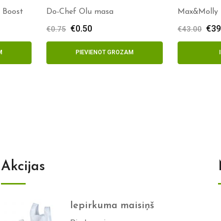
g Boost
Do-Chef Olu masa
Max&Molly 
€
0.50
€
39
€
0.75
€
43.00
M
PIEVIENOT GROZAM
Akcijas
Iepirkuma maisiņš