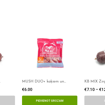
MUSH DUO+ kaķiem un
KB MIX Zir
kaķēniem
€
6.00
€
7.10
–
€
1
PIEVIENOT GROZAM