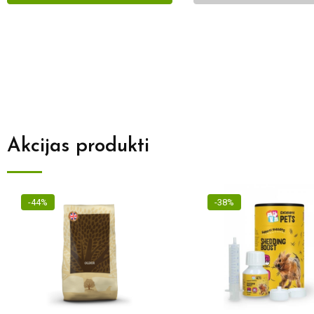
Akcijas produkti
-44%
-38%