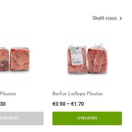
Skatīt visus
 Plaušas
Barfus Liellopa Plaušas
.30
€
0.90
–
€
1.70
IZVĒLIETIES
IZVĒLIETIES