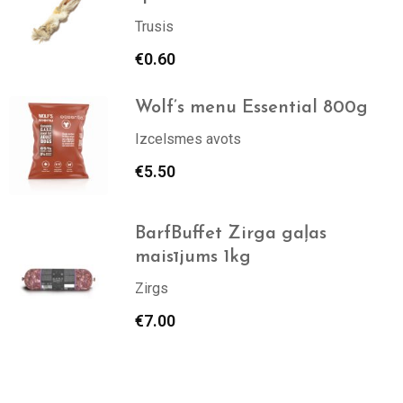
Trusis
€
0.60
Wolf’s menu Essential 800g
Izcelsmes avots
€
5.50
BarfBuffet Zirga gaļas
maisījums 1kg
Zirgs
€
7.00