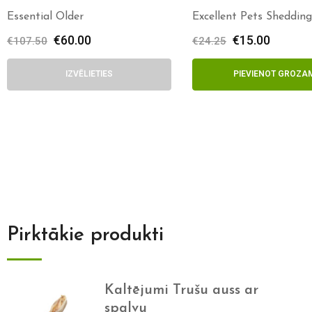
Essential Older
Excellent Pets Sheddin
€
60.00
€
15.00
€
107.50
€
24.25
IZVĒLIETIES
PIEVIENOT GROZA
Pirktākie produkti
Kaltējumi Trušu auss ar
spalvu