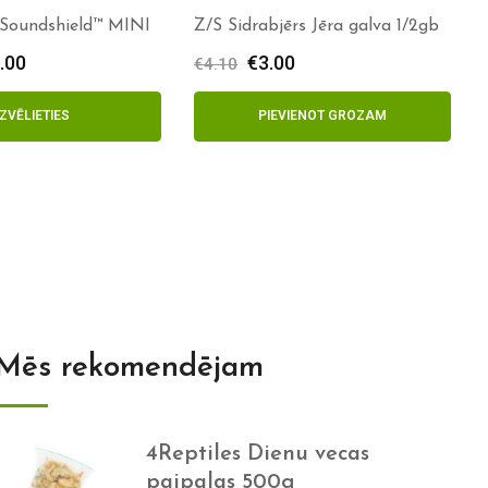
Soundshield™ MINI
Z/S Sidrabjērs Jēra galva 1/2gb
.00
€
3.00
€
4.10
IZVĒLIETIES
PIEVIENOT GROZAM
Mēs rekomendējam
4Reptiles Dienu vecas
paipalas 500g