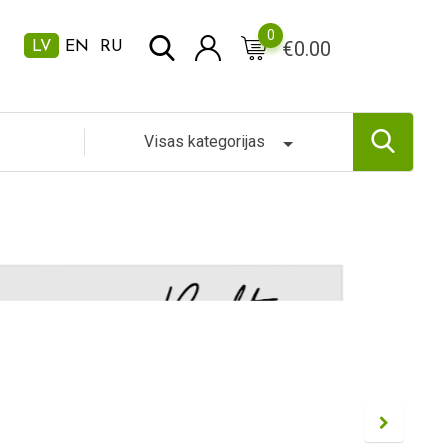
0
€
0.00
LV
EN
RU
Visas kategorijas