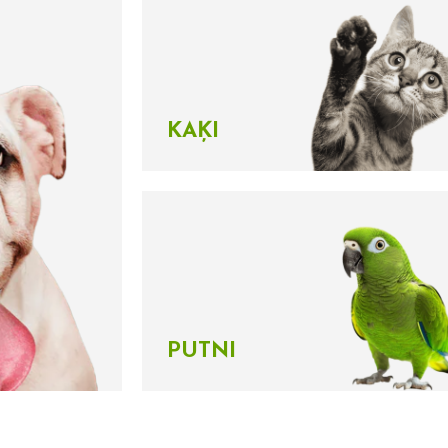
KAĶI
PUTNI