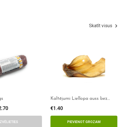
Skatīt visus
gs
Kaltējumi Liellopa auss bez
spalvas
2.70
€
1.40
IZVĒLIETIES
PIEVIENOT GROZAM