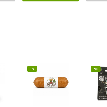
-0%
-9%