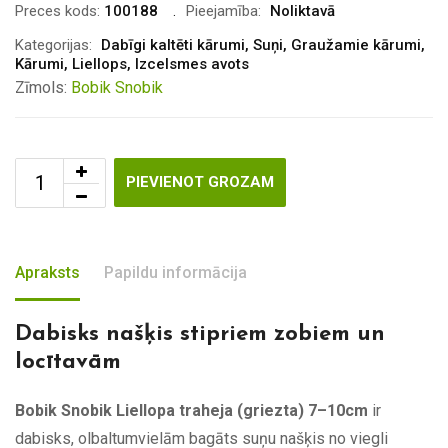
Preces kods:
100188
Pieejamība:
Noliktavā
Kategorijas:
Dabīgi kaltēti kārumi
,
Suņi
,
Graužamie kārumi
,
Kārumi
,
Liellops
,
Izcelsmes avots
Zīmols:
Bobik Snobik
PIEVIENOT GROZAM
Apraksts
Papildu informācija
Dabisks našķis stipriem zobiem un
locītavām
Bobik Snobik Liellopa traheja (griezta) 7–10cm
ir
dabisks, olbaltumvielām bagāts suņu našķis no viegli