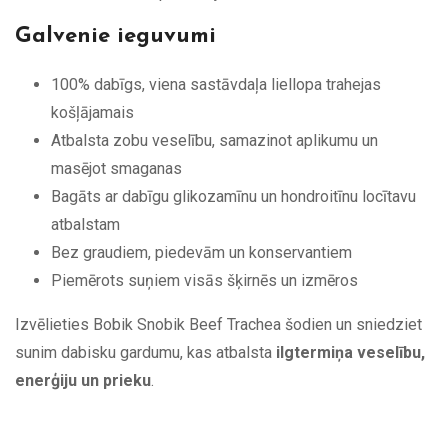
Galvenie ieguvumi
100% dabīgs, viena sastāvdaļa liellopa trahejas
košļājamais
Atbalsta zobu veselību, samazinot aplikumu un
masējot smaganas
Bagāts ar dabīgu glikozamīnu un hondroitīnu locītavu
atbalstam
Bez graudiem, piedevām un konservantiem
Piemērots suņiem visās šķirnēs un izmēros
Izvēlieties Bobik Snobik Beef Trachea šodien un sniedziet
sunim dabisku gardumu, kas atbalsta
ilgtermiņa veselību,
enerģiju un prieku
.