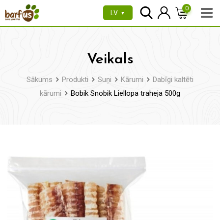
Pāriet
0
LV
▼
uz
saturu
Veikals
Sākums
Produkti
Suņi
Kārumi
Dabīgi kaltēti
kārumi
Bobik Snobik Liellopa traheja 500g