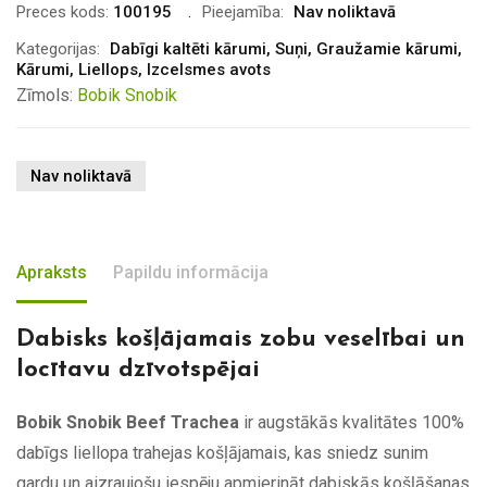
Preces kods:
100195
Pieejamība:
Nav noliktavā
Kategorijas:
Dabīgi kaltēti kārumi
,
Suņi
,
Graužamie kārumi
,
Kārumi
,
Liellops
,
Izcelsmes avots
Zīmols:
Bobik Snobik
Nav noliktavā
Apraksts
Papildu informācija
Dabisks košļājamais zobu veselībai un
locītavu dzīvotspējai
Bobik Snobik Beef Trachea
ir augstākās kvalitātes 100%
dabīgs liellopa trahejas košļājamais, kas sniedz sunim
gardu un aizraujošu iespēju apmierināt dabiskās košļāšanas