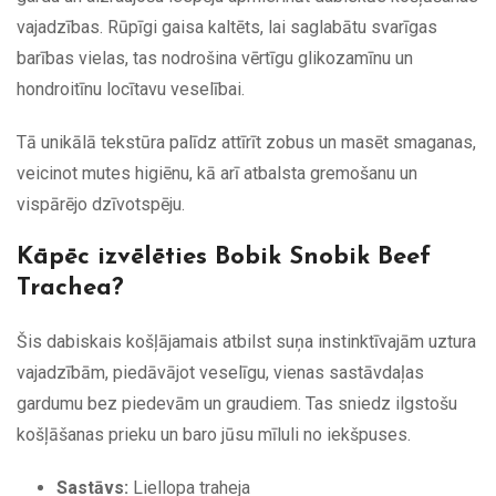
vajadzības. Rūpīgi gaisa kaltēts, lai saglabātu svarīgas
barības vielas, tas nodrošina vērtīgu glikozamīnu un
hondroitīnu locītavu veselībai.
Tā unikālā tekstūra palīdz attīrīt zobus un masēt smaganas,
veicinot mutes higiēnu, kā arī atbalsta gremošanu un
vispārējo dzīvotspēju.
Kāpēc izvēlēties Bobik Snobik Beef
Trachea?
Šis dabiskais košļājamais atbilst suņa instinktīvajām uztura
vajadzībām, piedāvājot veselīgu, vienas sastāvdaļas
gardumu bez piedevām un graudiem. Tas sniedz ilgstošu
košļāšanas prieku un baro jūsu mīluli no iekšpuses.
Sastāvs:
Liellopa traheja