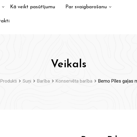
Kā veikt pasūtījumu
Par svaigbarošanu
akti
Veikals
Produkti
Suņi
Barība
Konservēta barība
Bemo Pīles gaļas m