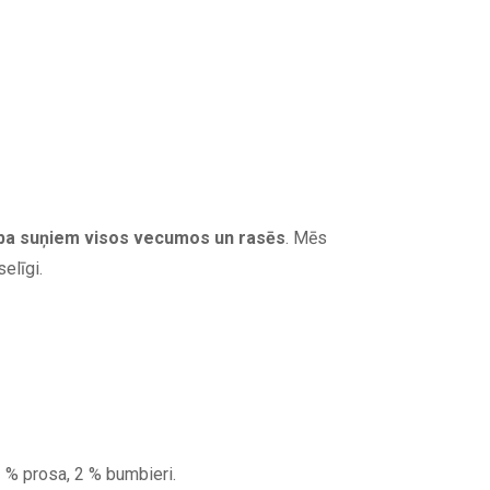
rība suņiem visos vecumos un rasēs
. Mēs
elīgi.
3 % prosa, 2 % bumbieri.