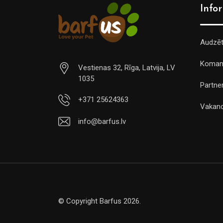
Info
Audzē
Koman
Vestienas 32, Rīga, Latvija, LV
1035
Partner
+371 25624363
Vakan
info@barfus.lv
© Copyright Barfus 2026.