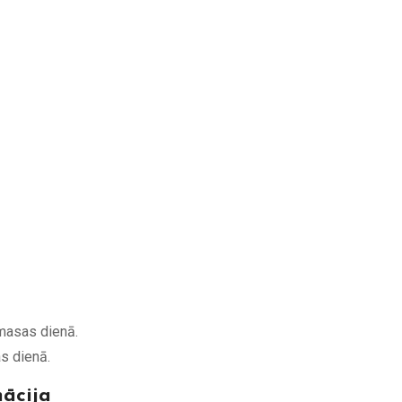
asas dienā.
s dienā.
mācija