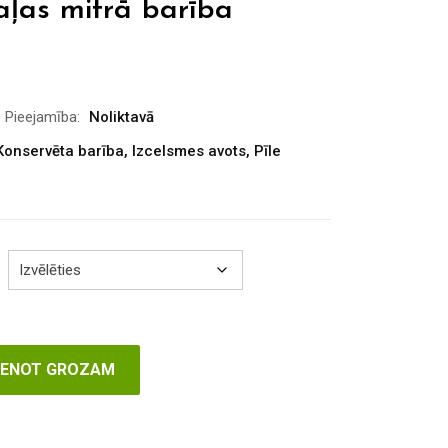
aļas mitrā barība
Pieejamība:
Noliktavā
Konservēta barība
,
Izcelsmes avots
,
Pīle
VIENOT GROZAM