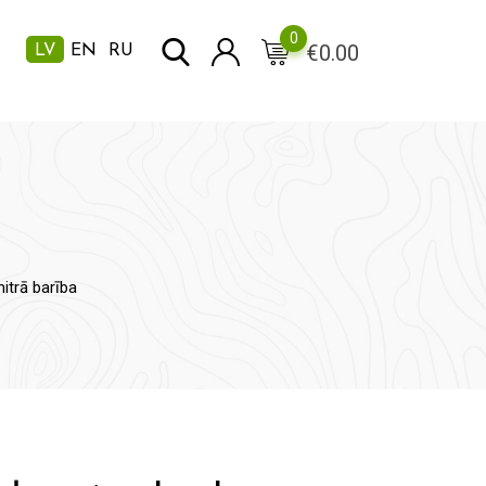
0
€
0.00
LV
EN
RU
itrā barība