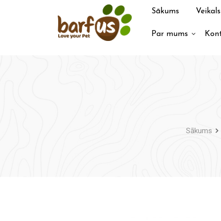
Pāriet
Sākums
Veikals
uz
saturu
Par mums
Kont
Sākums