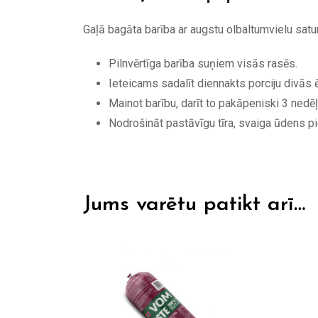
Gaļā bagāta barība ar augstu olbaltumvielu satu
Pilnvērtīga barība suņiem visās rasēs.
Ieteicams sadalīt diennakts porciju divās 
Mainot barību, darīt to pakāpeniski 3 nedēļ
Nodrošināt pastāvīgu tīra, svaiga ūdens p
Jums varētu patikt arī…