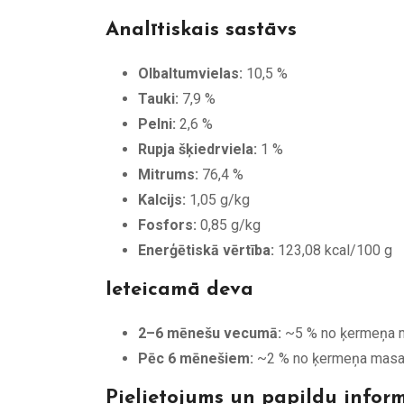
Analītiskais sastāvs
Olbaltumvielas:
10,5 %
Tauki:
7,9 %
Pelni:
2,6 %
Rupja šķiedrviela:
1 %
Mitrums:
76,4 %
Kalcijs:
1,05 g/kg
Fosfors:
0,85 g/kg
Enerģētiskā vērtība:
123,08 kcal/100 g
Ieteicamā deva
2–6 mēnešu vecumā:
~5 % no ķermeņa m
Pēc 6 mēnešiem:
~2 % no ķermeņa masa
Pielietojums un papildu infor