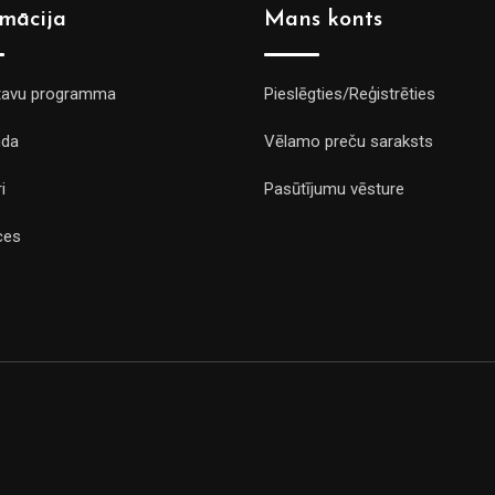
rmācija
Mans konts
tavu programma
Pieslēgties/Reģistrēties
da
Vēlamo preču saraksts
i
Pasūtījumu vēsture
ces