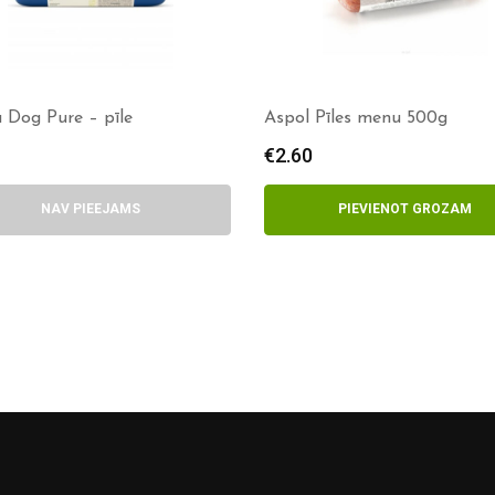
 Dog Pure – pīle
Aspol Pīles menu 500g
€
2.60
NAV PIEEJAMS
PIEVIENOT GROZAM