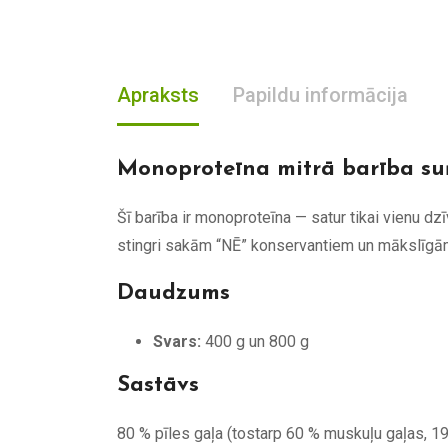
Apraksts
Papildu informācija
Monoproteīna mitrā barība s
Šī barība ir monoproteīna — satur tikai vienu dzī
stingri sakām “NĒ” konservantiem un mākslīgām 
Daudzums
Svars:
400 g un 800 g
Sastāvs
80 % pīles gaļa (tostarp 60 % muskuļu gaļas, 19 