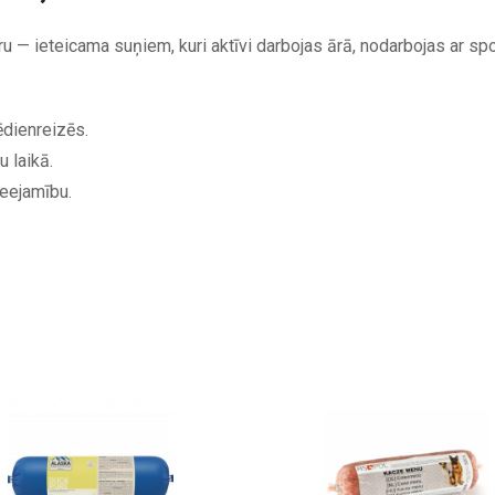
ru — ieteicama suņiem, kuri aktīvi darbojas ārā, nodarbojas ar sp
ēdienreizēs.
u laikā.
ieejamību.