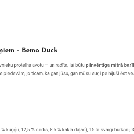
uņiem – Bemo Duck
vnieku proteīna avotu — un radīta, lai būtu
pilnvērtīga mitrā ba
piedevām, jo ticam, ka gan jūsu, gan mūsu suņi pelnījuši ēst ves
% kuņģu, 12,5 % sirdis, 8,5 % kakla daļas), 15 % svaigi burkāni, 