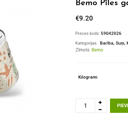
Bemo Pīles g
€
9.20
Preces kods:
59042026
Kategorijas:
Barība
,
Suņi
,
Zīmols:
Bemo
Kilogrami
PIE