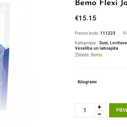
Bemo Flexi Jo
€
15.15
Preces kods:
111223
P
Kategorijas:
Suņi
,
Locītava
Veselība un labsajūta
Zīmols:
Bemo
Kilogrami
PIE