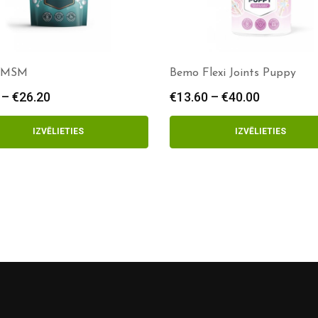
 MSM
Bemo Flexi Joints Puppy
–
€
26.20
Price
€
13.60
–
€
40.00
Price
range:
range:
€8.35
€13.60
IZVĒLIETIES
IZVĒLIETIES
through
through
€26.20
€40.00