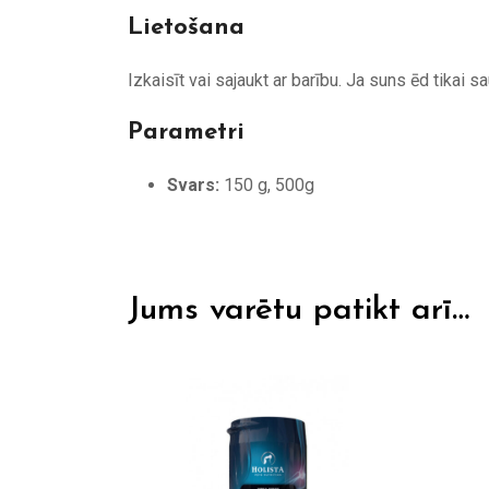
Lietošana
Izkaisīt vai sajaukt ar barību. Ja suns ēd tikai s
Parametri
Svars:
150 g, 500g
Jums varētu patikt arī…