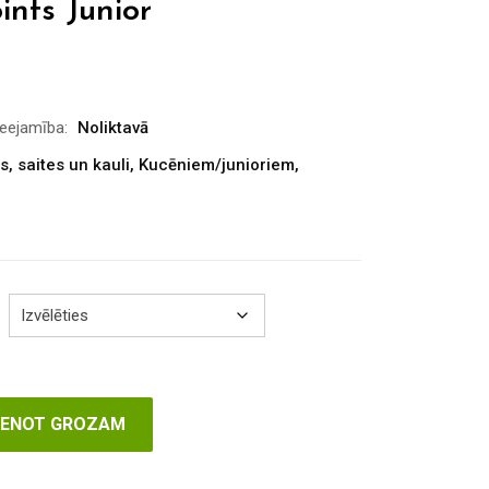
ints Junior
ieejamība:
Noliktavā
s, saites un kauli
,
Kucēniem/junioriem
,
VIENOT GROZAM