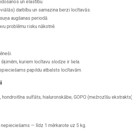
eidošanos un elastību.
oviālās) darbību un samazina berzi locītavās.
 suņa augšanas periodā.
tavu problēmu risku nākotnē.
ēneši.
ķirnēm, kuriem locītavu slodze ir liela.
epieciešams papildu atbalsts locītavām.
i
s, hondroitīna sulfāts, hialuronskābe, GOPO (mežrozīšu ekstrakts)
nepieciešams — līdz 1 mērkarote uz 5 kg.