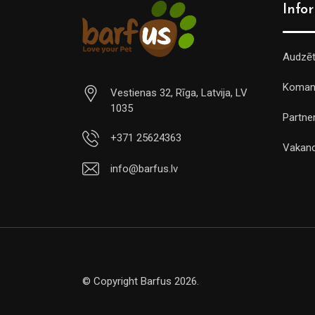
Info
Audzē
Koman
Vestienas 32, Rīga, Latvija, LV
1035
Partner
+371 25624363
Vakan
info@barfus.lv
© Copyright Barfus 2026.