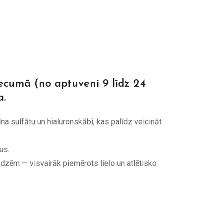
ecumā (no aptuveni 9 līdz 24
a.
na sulfātu un hialuronskābi, kas palīdz veicināt
us.
odzēm — visvairāk piemērots lielo un atlētisko