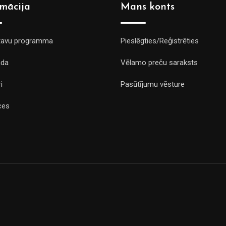
rmācija
Mans konts
tavu programma
Pieslēgties/Reģistrēties
da
Vēlamo preču saraksts
i
Pasūtījumu vēsture
ces