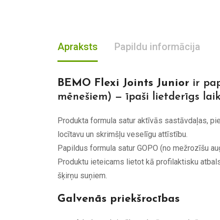
Apraksts
Papildu informācija
BEMO Flexi Joints Junior
ir pa
mēnešiem) — īpaši lietderīgs lai
Produkta formula satur aktīvās sastāvdaļas, piem
locītavu un skrimšļu veselīgu attīstību.
Papildus formula satur GOPO (no mežrozīšu augļ
Produktu ieteicams lietot kā profilaktisku atbal
šķirņu suņiem.
Galvenās priekšrocības