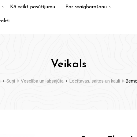
Kā veikt pasūtījumu
Par svaigbarošanu
akti
Veikals
i
Suņi
Veselība un labsajūta
Locītavas, saites un kauli
Bemo 