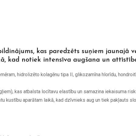
pildinājums, kas paredzēts suņiem jaunajā v
kā, kad notiek intensīva augšana un attīstīb
ēram, hidrolizēto kolagēnu tipa II, glikozamīna hlorīdu, hondroitī
iem), kas atbalsta locītavu elastību un samazina iekaisuma risk
stu kustību aparātam laikā, kad dzīvnieks aug un tiek pakļauts sl