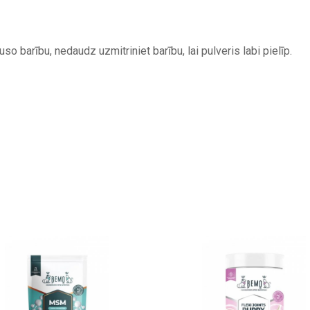
auso barību, nedaudz uzmitriniet barību, lai pulveris labi pielīp.