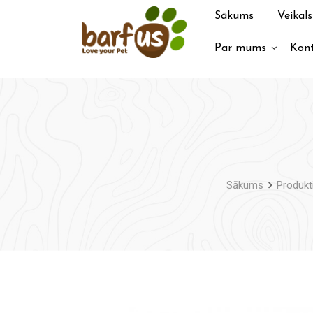
Pāriet
Sākums
Veikals
uz
saturu
Par mums
Kont
Sākums
Produkt