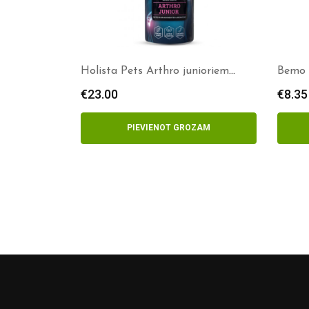
Holista Pets Arthro junioriem
Bemo
200g
€
23.00
€
8.35
PIEVIENOT GROZAM