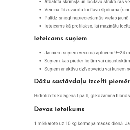
Atbalsta skrimšļa un locītavu struktūras v
Veicina līdzsvarotu locītavu šķidruma (sin
Palīdz sniegt nepieciešamās vielas jaunā
Ieteicams kā profilakse, lai mazinātu locī
Ieteicams suņiem
Jauniem suņiem vecumā aptuveni 9–24 m
Suņiem, kas pieder lielām vai gigantiskām š
Suņiem ar aktīvu dzīvesveidu vai kuriem n
Dāžu sastāvdaļu izcelti piemēr
Hidrolizēts kolagēns tipa II, glikozamīna hlorīd
Devas ieteikums
1 mērkarote uz 10 kg ķermeņa masas dienā. Ja 