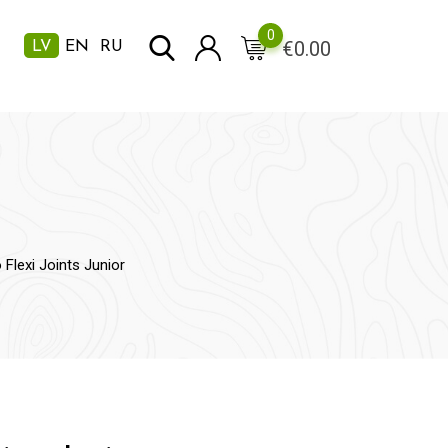
0
€
0.00
LV
EN
RU
Flexi Joints Junior