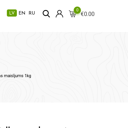
0
€
0.00
LV
EN
RU
ļas maisījums 1kg