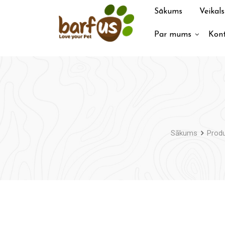
Pāriet
Sākums
Veikals
uz
saturu
Par mums
Kont
Sākums
Produ