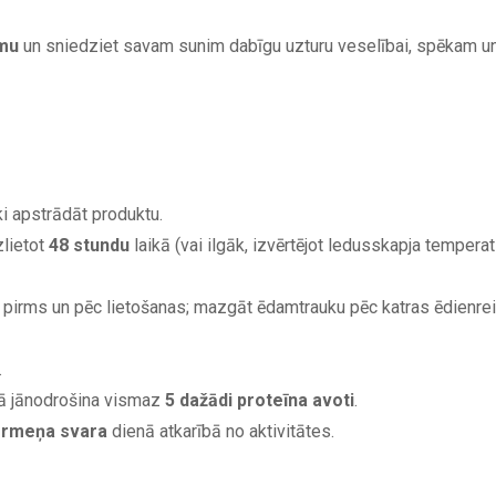
umu
un sniedziet savam sunim dabīgu uzturu veselībai, spēkam u
i apstrādāt produktu.
zlietot
48 stundu
laikā (vai ilgāk, izvērtējot ledusskapja temperat
pirms un pēc lietošanas; mazgāt ēdamtrauku pēc katras ēdienre
.
kā jānodrošina vismaz
5 dažādi proteīna avoti
.
ermeņa svara
dienā atkarībā no aktivitātes.