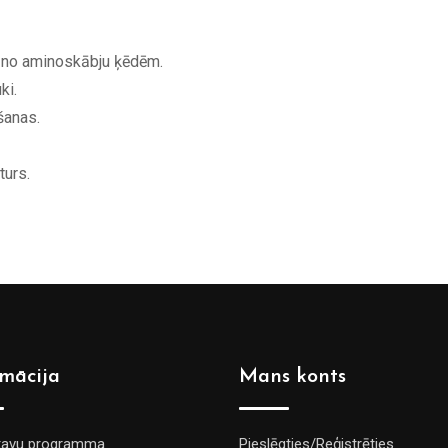
 no aminoskābju ķēdēm.
ki.
šanas.
turs.
rmācija
Mans konts
tavu programma
Pieslēgties/Reģistrēties