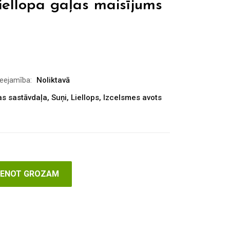
iellopa gaļas maisījums
ieejamība:
Noliktavā
as sastāvdaļa
,
Suņi
,
Liellops
,
Izcelsmes avots
VIENOT GROZAM