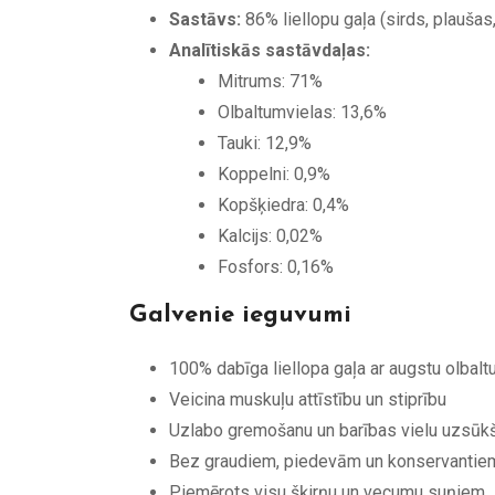
Sastāvs:
86% liellopu gaļa (sirds, plaušas, 
Analītiskās sastāvdaļas:
Mitrums: 71%
Olbaltumvielas: 13,6%
Tauki: 12,9%
Koppelni: 0,9%
Kopšķiedra: 0,4%
Kalcijs: 0,02%
Fosfors: 0,16%
Galvenie ieguvumi
100% dabīga liellopa gaļa ar augstu olbalt
Veicina muskuļu attīstību un stiprību
Uzlabo gremošanu un barības vielu uzsūk
Bez graudiem, piedevām un konservantie
Piemērots visu šķirņu un vecumu suņiem