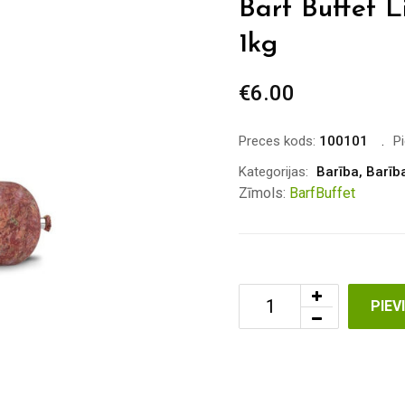
Barf Buffet L
1kg
€
6.00
Preces kods:
100101
P
Kategorijas:
Barība
,
Barīb
Zīmols:
BarfBuffet
PIE