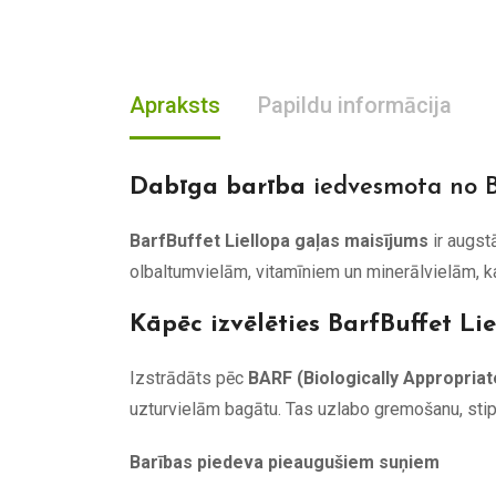
Apraksts
Papildu informācija
Dabīga barība
iedvesmota no 
BarfBuffet Liellopa gaļas maisījums
ir augst
olbaltumvielām, vitamīniem un minerālvielām, ka
Kāpēc izvēlēties BarfBuffet Li
Izstrādāts pēc
BARF (Biologically Appropria
uzturvielām bagātu. Tas uzlabo gremošanu, stip
Barības piedeva pieaugušiem suņiem