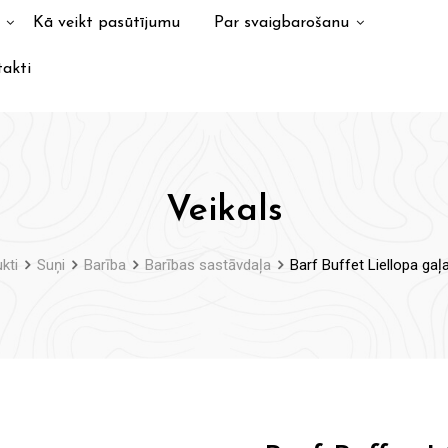
Kā veikt pasūtījumu
Par svaigbarošanu
akti
Veikals
kti
Suņi
Barība
Barības sastāvdaļa
Barf Buffet Liellopa ga