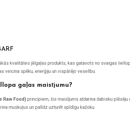
BARF
ākās kvalitātes jēlgaļas produkts, kas gatavots no svaigas liello
s veicina spēku, enerģiju un vispārējo veselību.
ellopa gaļas maisījumu?
te Raw Food)
principiem, šis maisījums atdarina dabisku plēsēju 
rina muskuļus un palīdz uzturēt spīdīgu kažoku.