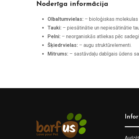
Noderīga informācija
Olbaltumvielas:
– bioloģiskas molekulas
Tauki:
– piesātinātie un nepiesātinātie tau
Pelni:
– neorganiskās atliekas pēc sadeg
Šķiedrvielas:
– augu struktūrelementi.
Mitrums:
– sastāvdaļu dabīgais ūdens sa
Info
Audzē