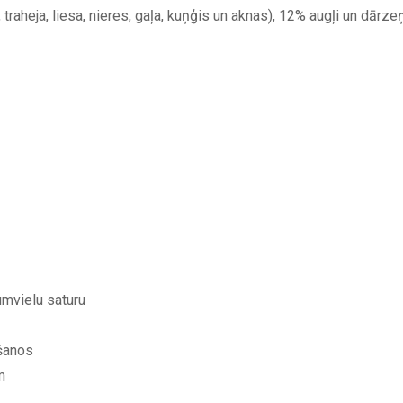
traheja, liesa, nieres, gaļa, kuņģis un aknas), 12% augļi un dārzeņi
umvielu saturu
šanos
m