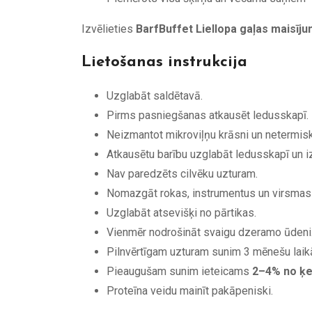
Izvēlieties
BarfBuffet Liellopa gaļas maisīj
Lietošanas instrukcija
Uzglabāt saldētavā.
Pirms pasniegšanas atkausēt ledusskapī.
Neizmantot mikroviļņu krāsni un netermisk
Atkausētu barību uzglabāt ledusskapī un i
Nav paredzēts cilvēku uzturam.
Nomazgāt rokas, instrumentus un virsmas 
Uzglabāt atsevišķi no pārtikas.
Vienmēr nodrošināt svaigu dzeramo ūdeni
Pilnvērtīgam uzturam sunim 3 mēnešu lai
Pieaugušam sunim ieteicams
2–4% no ķ
Proteīna veidu mainīt pakāpeniski.