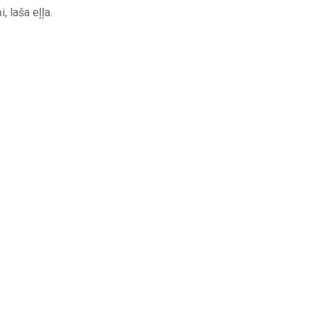
, laša eļļa.