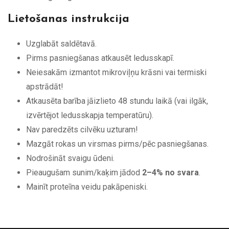
Lietošanas instrukcija
Uzglabāt saldētavā.
Pirms pasniegšanas atkausēt ledusskapī.
Neiesakām izmantot mikroviļņu krāsni vai termiski
apstrādāt!
Atkausēta barība jāizlieto 48 stundu laikā (vai ilgāk,
izvērtējot ledusskapja temperatūru).
Nav paredzēts cilvēku uzturam!
Mazgāt rokas un virsmas pirms/pēc pasniegšanas.
Nodrošināt svaigu ūdeni.
Pieaugušam sunim/kaķim jādod
2–4% no svara
.
Mainīt proteīna veidu pakāpeniski.