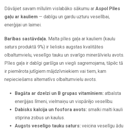
Dāvājiet savam mīlulim vislabāko sākumu ar
Aspol Pīles
gaļu ar kauliem
— dabīgu un gardu uzturu veselībai,
enerģijai un laimei.
Barības sastāvdaļa.
Malta pīles gaļa ar kauliem (kaulu
saturs produktā 9%) ir lielisks augstas kvalitātes
olbaltumvielu, veselīgo tauku un svarīgo minerālvielu avots.
Pīles gaļa ir dabīgi garšīga un viegli sagremojama, tāpēc tā
ir piemērota jutīgiem mājdzīvniekiem vai tiem, kam
nepieciešams alternatīvs olbaltumvielu avots.
Bagāta ar dzelzi un B grupas vitamīniem:
atbalsta
enerģijas līmeni, vielmaiņu un vispārējo veselību.
Dabisks kalcija un fosfora avots:
smalki malti kauli
stiprina zobus un kaulus.
Augsts veselīgo tauku saturs:
veicina veselīgu ādu