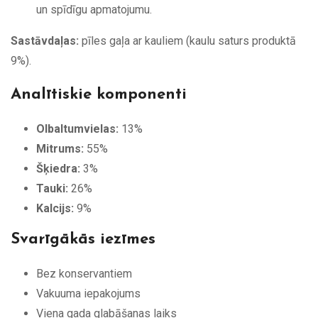
un spīdīgu apmatojumu.
Sastāvdaļas:
pīles gaļa ar kauliem (kaulu saturs produktā
9%).
Analītiskie komponenti
Olbaltumvielas:
13%
Mitrums:
55%
Šķiedra:
3%
Tauki:
26%
Kalcijs:
9%
Svarīgākās iezīmes
Bez konservantiem
Vakuuma iepakojums
Viena gada glabāšanas laiks