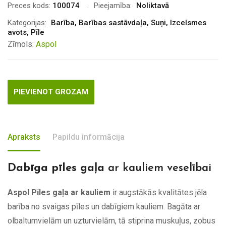
Preces kods:
100074
Pieejamība:
Noliktavā
Kategorijas:
Barība
,
Barības sastāvdaļa
,
Suņi
,
Izcelsmes
avots
,
Pīle
Zīmols:
Aspol
PIEVIENOT GROZAM
Apraksts
Papildu informācija
Dabīga pīles gaļa
ar kauliem veselībai
Aspol Pīles gaļa ar kauliem
ir augstākās kvalitātes jēla
barība no svaigas pīles un dabīgiem kauliem. Bagāta ar
olbaltumvielām un uzturvielām, tā stiprina muskuļus, zobus