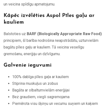
un veicina spīdīgu apmatojumu.
Kāpēc izvēlēties Aspol Pīles gaļu ar
kauliem
Balstoties uz
BARF (Biologically Appropriate Raw Food)
principiem, šī barība nodrošina neapstrādātu, uzturvielām
bagātu pīles gaļu ar kauliem. Tā veicina veselīgu
gremošanu, enerģiju un dzīvīgumu.
Galvenie ieguvumi
100% dabīga pīles gaļa ar kauliem
Stiprina muskuļus un zobus
Bagāta ar olbaltumvielām enerģijai
Bez graudiem, viegli sagremojama
Piemērota visu šķirņu un vecumu suņiem un kaķiem