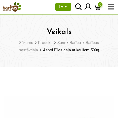
Pāriet
0
LV
▼
uz
saturu
Veikals
Sākums
Produkti
Suņi
Barība
Barības
sastāvdaļa
Aspol Pīles gaļa ar kauliem 500g