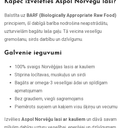
Kāpēc izvēlēties Aspol Norvēģu lasi?
Balstīta uz
BARF (Biologically Appropriate Raw Food)
principiem, šī dabīgā barība nodrošina neapstrādātu,
uzturvielām bagātu laša gaļu. Tā veicina veselīgu
gremošanu, sirds darbību un dzīvīgumu.
Galvenie ieguvumi
100% svaigs Norvēģijas lasis ar kauliem
Stiprina locītavas, muskuļus un sirdi
Bagāts ar omega-3 veselīgai ādai un spīdīgam
apmatojumam
Bez graudiem, viegli sagremojams
Piemērots suņiem un kaķiem visu šķirņu un vecumu
Izvēlies
Aspol Norvēģu lasi ar kauliem
un dāvā savam
mīlulim dabīgu uzturu veselībai, enerģijai un dzīvīgumam.