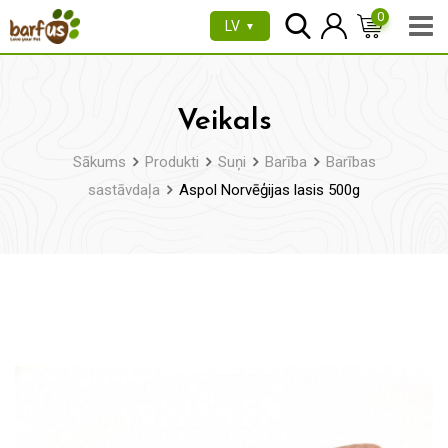
Pāriet
0
LV
▼
uz
saturu
Veikals
Sākums
Produkti
Suņi
Barība
Barības
sastāvdaļa
Aspol Norvēģijas lasis 500g