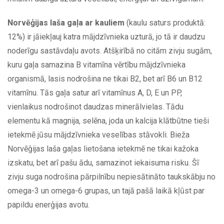
Norvēģijas laša gaļa ar kauliem
(kaulu saturs produktā:
12%) ir jāiekļauj katra mājdzīvnieka uzturā, jo tā ir daudzu
noderīgu sastāvdaļu avots. Atšķirībā no citām zivju sugām,
kuru gaļa samazina B vitamīna vērtību mājdzīvnieka
organismā, lasis nodrošina ne tikai B2, bet arī B6 un B12
vitamīnu. Tās gaļa satur arī vitamīnus A, D, E un PP,
vienlaikus nodrošinot daudzas minerālvielas. Tādu
elementu kā magnija, selēna, joda un kalcija klātbūtne tieši
ietekmē jūsu mājdzīvnieka veselības stāvokli. Bieža
Norvēģijas laša gaļas lietošana ietekmē ne tikai kažoka
izskatu, bet arī pašu ādu, samazinot iekaisuma risku. Šī
zivju suga nodrošina pārpilnību nepiesātināto taukskābju no
omega-3 un omega-6 grupas, un tajā pašā laikā kļūst par
papildu enerģijas avotu.