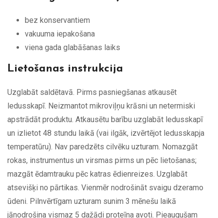
bez konservantiem
vakuuma iepakošana
viena gada glabāšanas laiks
Lietošanas instrukcija
Uzglabāt saldētavā. Pirms pasniegšanas atkausēt
ledusskapī. Neizmantot mikroviļņu krāsni un netermiski
apstrādāt produktu. Atkausētu barību uzglabāt ledusskapī
un izlietot 48 stundu laikā (vai ilgāk, izvērtējot ledusskapja
temperatūru). Nav paredzēts cilvēku uzturam. Nomazgāt
rokas, instrumentus un virsmas pirms un pēc lietošanas;
mazgāt ēdamtrauku pēc katras ēdienreizes. Uzglabāt
atsevišķi no pārtikas. Vienmēr nodrošināt svaigu dzeramo
ūdeni. Pilnvērtīgam uzturam sunim 3 mēnešu laikā
jānodrošina vismaz 5 dažādi proteīna avoti. Pieaugušam