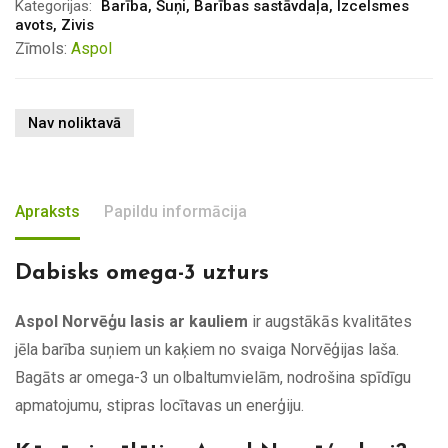
Kategorijas:
Barība
,
Suņi
,
Barības sastāvdaļa
,
Izcelsmes
avots
,
Zivis
Zīmols:
Aspol
Nav noliktavā
Apraksts
Papildu informācija
Dabisks omega-3 uzturs
Aspol Norvēģu lasis ar kauliem
ir augstākās kvalitātes
jēla barība suņiem un kaķiem no svaiga Norvēģijas laša.
Bagāts ar omega-3 un olbaltumvielām, nodrošina spīdīgu
apmatojumu, stipras locītavas un enerģiju.