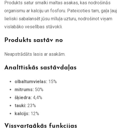
Produkts satur smalki maltas asakas, kas nodrošinās
organismu ar kalciju un fosforu. Pateicoties tam, gaļa ļauj
lieliski sabalansēt jūsu mīluļa uzturu, nodrošinot viņam
vislabāko veselības stāvokli.
Produkts sastāv no
Neapstrādāts lasis ar asakām.
Analītiskās sastāvdaļas
olbaltumvielas:
15%
mitrums:
50%
šķiedra:
4,4%
tauki:
23%
kalcijs:
12%
Vissvarīgākās funkcijas