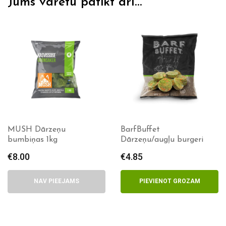
Jums varētu patikt arī…
BarfBuffet
BarfBuffet VitaMin 500g
Dārzeņu/augļu burgeri
€
16.00
€
4.85
PIEVIENOT GROZAM
PIEVIENOT GROZAM