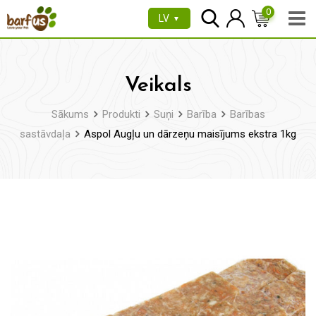
Pāriet
0
LV
▼
uz
saturu
Veikals
Sākums
Produkti
Suņi
Barība
Barības
sastāvdaļa
Aspol Augļu un dārzeņu maisījums ekstra 1kg