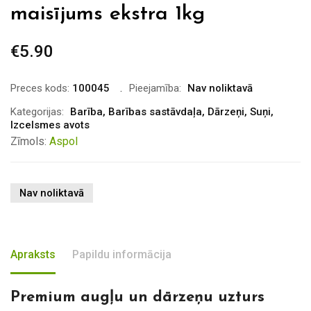
maisījums ekstra 1kg
€
5.90
Preces kods:
100045
Pieejamība:
Nav noliktavā
Kategorijas:
Barība
,
Barības sastāvdaļa
,
Dārzeņi
,
Suņi
,
Izcelsmes avots
Zīmols:
Aspol
Nav noliktavā
Apraksts
Papildu informācija
Premium augļu un dārzeņu uzturs