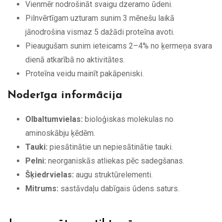
Vienmēr nodrošināt svaigu dzeramo ūdeni.
Pilnvērtīgam uzturam sunim 3 mēnešu laikā
jānodrošina vismaz 5 dažādi proteīna avoti.
Pieaugušam sunim ieteicams 2–4% no ķermeņa svara
dienā atkarībā no aktivitātes.
Proteīna veidu mainīt pakāpeniski.
Noderīga informācija
Olbaltumvielas:
bioloģiskas molekulas no
aminoskābju ķēdēm.
Tauki:
piesātinātie un nepiesātinātie tauki.
Pelni:
neorganiskās atliekas pēc sadegšanas.
Šķiedrvielas:
augu struktūrelementi.
Mitrums:
sastāvdaļu dabīgais ūdens saturs.