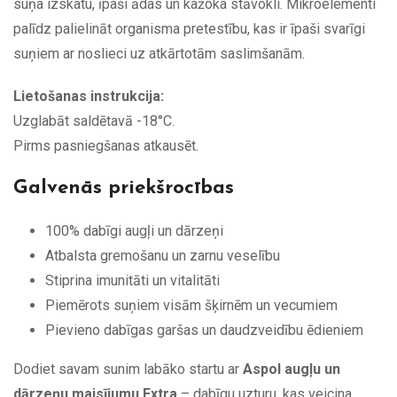
suņa izskatu, īpaši ādas un kažoka stāvokli. Mikroelementi
palīdz palielināt organisma pretestību, kas ir īpaši svarīgi
suņiem ar noslieci uz atkārtotām saslimšanām.
Lietošanas instrukcija:
Uzglabāt saldētavā -18°C.
Pirms pasniegšanas atkausēt.
Galvenās priekšrocības
100% dabīgi augļi un dārzeņi
Atbalsta gremošanu un zarnu veselību
Stiprina imunitāti un vitalitāti
Piemērots suņiem visām šķirnēm un vecumiem
Pievieno dabīgas garšas un daudzveidību ēdieniem
Dodiet savam sunim labāko startu ar
Aspol augļu un
dārzeņu maisījumu Extra
– dabīgu uzturu, kas veicina