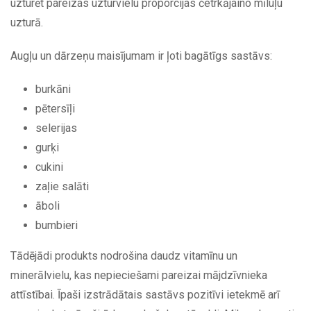
uzturēt pareizas uzturvielu proporcijas četrkājaino mīluļu
uzturā.
Augļu un dārzeņu maisījumam ir ļoti bagātīgs sastāvs:
burkāni
pētersīļi
selerijas
gurķi
cukini
zaļie salāti
āboli
bumbieri
Tādējādi produkts nodrošina daudz vitamīnu un
minerālvielu, kas nepieciešami pareizai mājdzīvnieka
attīstībai. Īpaši izstrādātais sastāvs pozitīvi ietekmē arī