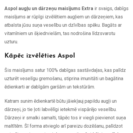
Aspol augļu un dārzeņu maisījums Extra
ir svaigs, dabīgs
maisījums ar rūpīgi izvēlētiem augļiem un dārzeņiem, kas
atbalsta jūsu suņa veselību un dzīvības spēku. Bagāts ar
vitamīniem un šķiedrvielām, tas nodrošina līdzsvarotu
uzturu.
Kāpēc izvēlēties Aspol
Šis maisījums satur 100% dabīgas sastāvdaļas, kas palīdz
uzturēt veselīgu gremošanu, stiprina imunitāti un bagātina
ēdienkarti ar dabīgām garšām un tekstūrām.
Katram sunim ēdienkartē būtu jāiekļauj papildu augļi un
dārzeņi, jo tie ļoti labvēlīgi ietekmē vispārējo veselību.
Dārzeņi ir smalki samalti, tāpēc tos ir viegli pievienot suņa
maltītēm. Šī forma atvieglo arī pareizu dozēšanu, palīdzot