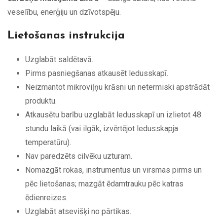
veselību, enerģiju un dzīvotspēju.
Lietošanas instrukcija
Uzglabāt saldētavā.
Pirms pasniegšanas atkausēt ledusskapī.
Neizmantot mikroviļņu krāsni un netermiski apstrādāt
produktu.
Atkausētu barību uzglabāt ledusskapī un izlietot 48
stundu laikā (vai ilgāk, izvērtējot ledusskapja
temperatūru).
Nav paredzēts cilvēku uzturam.
Nomazgāt rokas, instrumentus un virsmas pirms un
pēc lietošanas; mazgāt ēdamtrauku pēc katras
ēdienreizes.
Uzglabāt atsevišķi no pārtikas.