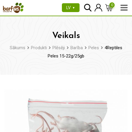
Pāriet
0
LV
▼
uz
saturu
Veikals
Sākums
Produkti
Plēsēji
Barība
Peles
4Reptiles
Peles 15-22g/25gb