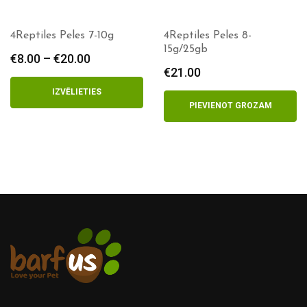
4Reptiles Peles 7-10g
4Reptiles Peles 8-
15g/25gb
€
8.00
–
€
20.00
Price
€
21.00
range:
€8.00
IZVĒLIETIES
through
PIEVIENOT GROZAM
€20.00