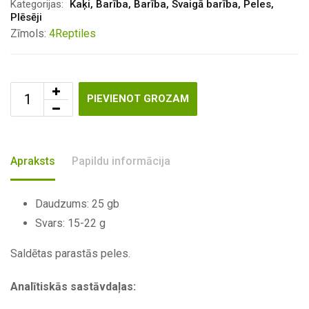
Kategorijas:
Kaķi
,
Barība
,
Barība
,
Svaigā barība
,
Peles
,
Plēsēji
Zīmols:
4Reptiles
PIEVIENOT GROZAM
Apraksts
Papildu informācija
Daudzums
:
25
gb
Svars
:
15-22
g
Saldētas parastās peles.
Analītiskās sastāvdaļas: