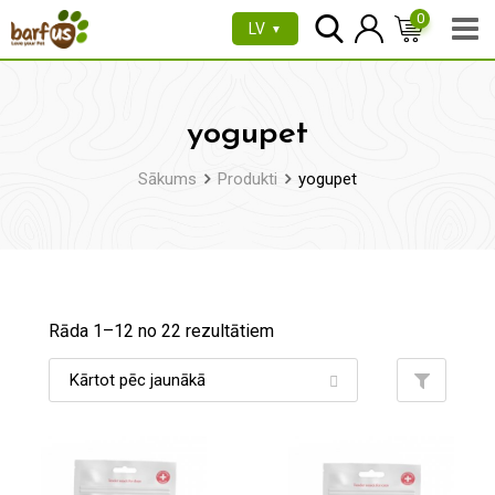
Pāriet
0
LV
▼
uz
saturu
yogupet
Sākums
Produkti
yogupet
Rāda 1–
12
no 22 rezultātiem