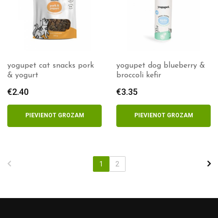
yogupet cat snacks pork
yogupet dog blueberry &
& yogurt
broccoli kefir
€
2.40
€
3.35
PIEVIENOT GROZAM
PIEVIENOT GROZAM
1
2