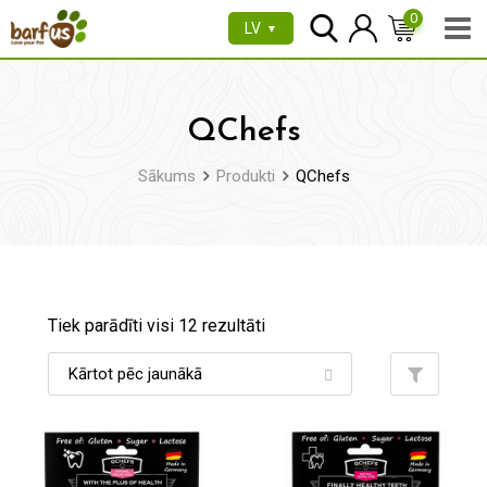
Pāriet
0
LV
▼
uz
saturu
QChefs
Sākums
Produkti
QChefs
Tiek parādīti visi 12 rezultāti