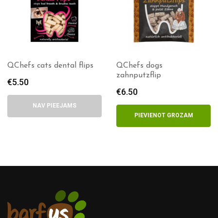
QChefs cats dental flips
QChefs dogs
zahnputzflip
€
5.50
€
6.50
NAV PIEEJAMS
PIEVIENOT GROZAM