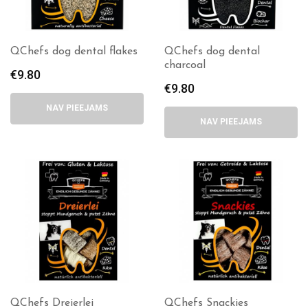
QChefs dog dental flakes
QChefs dog dental
charcoal
€
9.80
€
9.80
NAV PIEEJAMS
NAV PIEEJAMS
QChefs Dreierlei
QChefs Snackies