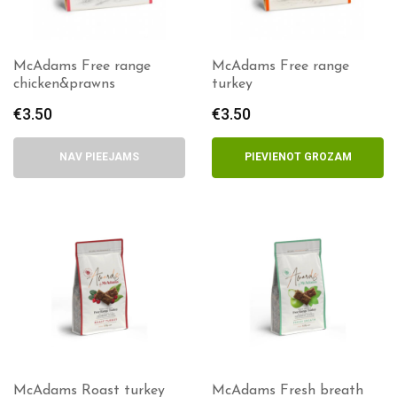
McAdams Free range
McAdams Free range
chicken&prawns
turkey
€
3.50
€
3.50
NAV PIEEJAMS
PIEVIENOT GROZAM
McAdams Roast turkey
McAdams Fresh breath