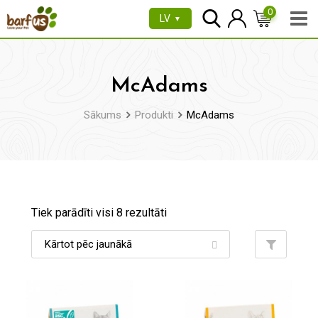
Pāriet
0
LV
▼
uz
saturu
McAdams
Sākums
Produkti
McAdams
Tiek parādīti visi 8 rezultāti