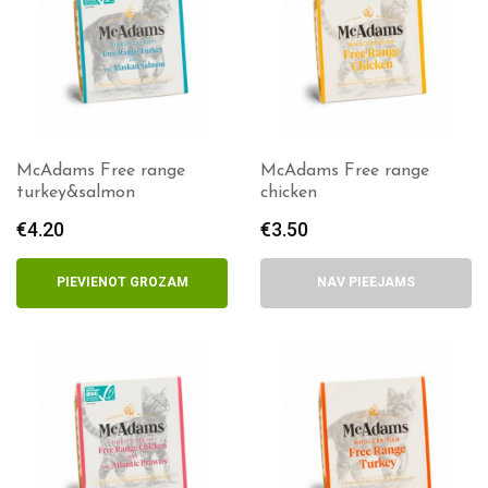
McAdams Free range
McAdams Free range
turkey&salmon
chicken
€
4.20
€
3.50
PIEVIENOT GROZAM
NAV PIEEJAMS