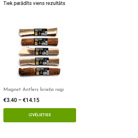
Tiek parādīts viens rezultāts
Magnet Antlers brieža ragi
€
3.40
–
€
14.15
Price
range:
€3.40
IZVĒLIETIES
through
€14.15