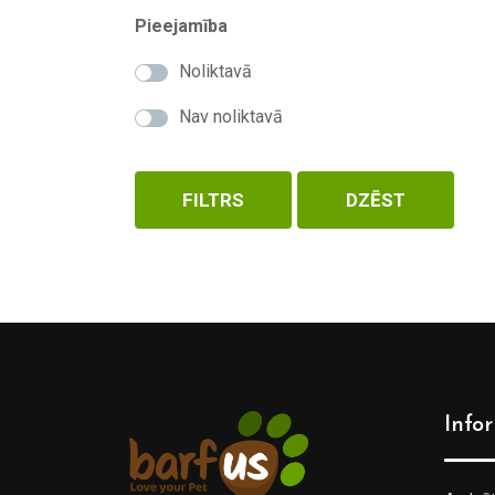
Pieejamība
Noliktavā
Nav noliktavā
FILTRS
DZĒST
Info