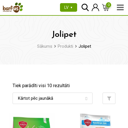
Pāriet
0
LV
▼
uz
saturu
Jolipet
Sākums
Produkti
Jolipet
Tiek parādīti visi 10 rezultāti