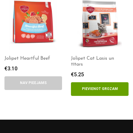
Jolipet Heartful Beef
Jolipet Cat Lasis un
tītars
€
3.10
€
5.25
NAV PIEEJAMS
PIEVIENOT GROZAM