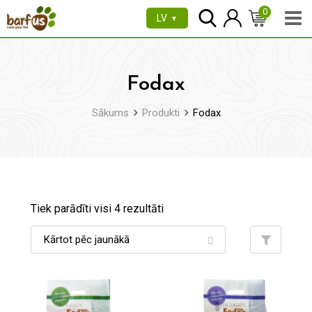
Pāriet
0
LV
▼
uz
saturu
Fodax
Sākums
Produkti
Fodax
Tiek parādīti visi 4 rezultāti