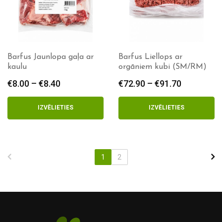
Barfus Jaunlopa gaļa ar
Barfus Liellops ar
kaulu
orgāniem kubi (SM/RM)
€
8.00
–
€
8.40
Price
€
72.90
–
€
91.70
Price
range:
range:
€8.00
€72.90
IZVĒLIETIES
IZVĒLIETIES
through
through
€8.40
€91.70
1
2