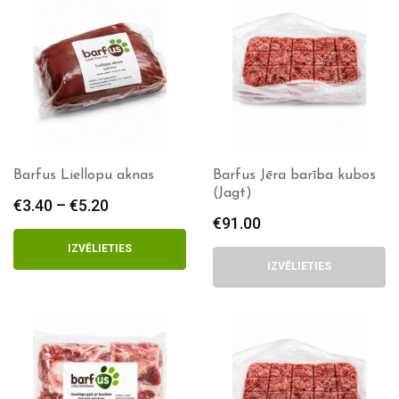
Barfus Liellopu aknas
Barfus Jēra barība kubos
(Jagt)
€
3.40
–
€
5.20
Price
€
91.00
range:
€3.40
IZVĒLIETIES
through
IZVĒLIETIES
€5.20