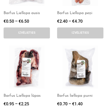
Barfus Liellopa ausis
Barfus Liellopa peņi
€
0.50
–
€
6.50
Price
€
2.40
–
€
4.70
Price
range:
range:
€0.50
€2.40
IZVĒLIETIES
IZVĒLIETIES
through
through
€6.50
€4.70
Barfus Liellopa lūpas
Barfus liellopa purni
€
0.95
–
€
2.25
Price
€
0.70
–
€
1.40
Price