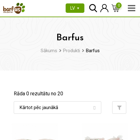
Pāriet
0
LV
▼
uz
saturu
Barfus
Sākums
Produkti
Barfus
Rāda 0 rezultātu no 20