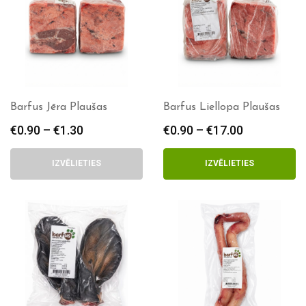
Barfus Jēra Plaušas
Barfus Liellopa Plaušas
€
0.90
–
€
1.30
Price
€
0.90
–
€
17.00
Price
range:
range:
€0.90
€0.90
IZVĒLIETIES
IZVĒLIETIES
through
through
€1.30
€17.00