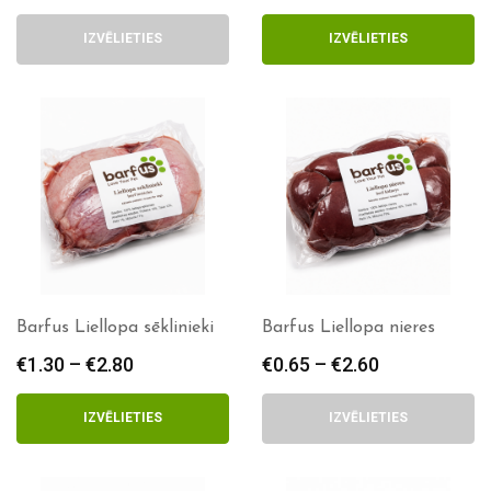
range:
range:
€0.95
€0.70
IZVĒLIETIES
IZVĒLIETIES
through
through
€2.25
€1.40
Barfus Liellopa sēklinieki
Barfus Liellopa nieres
€
1.30
–
€
2.80
Price
€
0.65
–
€
2.60
Price
range:
range:
€1.30
€0.65
IZVĒLIETIES
IZVĒLIETIES
through
through
€2.80
€2.60